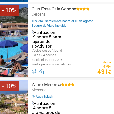
Club Esse Cala Gonone
10
Cerdeña
10% dto. Septiembre hasta el 10 de agosto
Seguro de Viaje Incluido
Vuelos desde Madrid
5 días / 4 noches
Salida el 10 sep 2026
desde
Media pensión con bebidas
479
€
431
€
Zafiro Menorca
10
Menorca
💦 AquaSplash