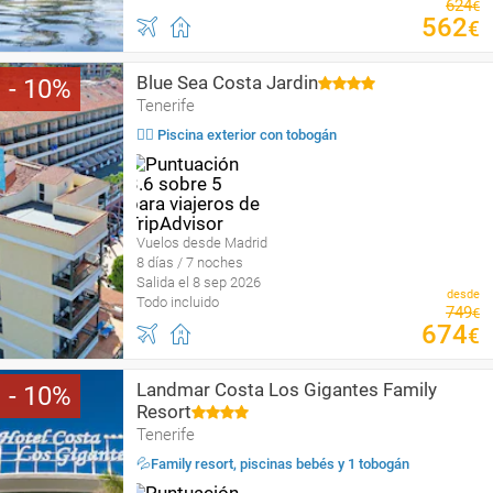
624
€
562
€
Blue Sea Costa Jardin
10
Tenerife
🏄‍♀️ Piscina exterior con tobogán
Vuelos desde Madrid
8 días / 7 noches
Salida el 8 sep 2026
desde
Todo incluido
749
€
674
€
Landmar Costa Los Gigantes Family
10
Resort
Tenerife
💦Family resort, piscinas bebés y 1 tobogán