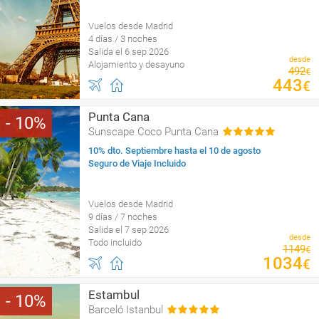
Vuelos desde Madrid
4 días / 3 noches
Salida el 6 sep 2026
desde
Alojamiento y desayuno
492
€
443
€
Punta Cana
10
Sunscape Coco Punta Cana
10% dto. Septiembre hasta el 10 de agosto
Seguro de Viaje Incluido
Vuelos desde Madrid
9 días / 7 noches
Salida el 7 sep 2026
desde
Todo incluido
1149
€
1034
€
Estambul
10
Barceló Istanbul