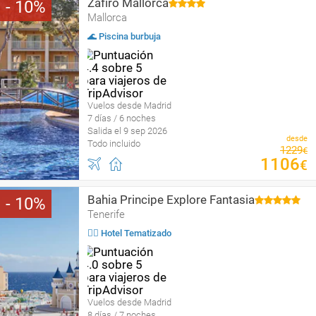
Zafiro Mallorca
10
Mallorca
🌊 Piscina burbuja
Vuelos desde Madrid
7 días / 6 noches
Salida el 9 sep 2026
desde
Todo incluido
1229
€
1106
€
Bahia Principe Explore Fantasia
10
Tenerife
🤹‍♀️ Hotel Tematizado
Vuelos desde Madrid
8 días / 7 noches