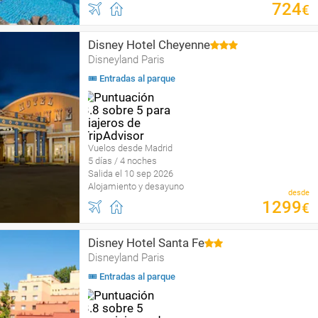
724
€
Disney Hotel Cheyenne
Disneyland Paris
🎟 Entradas al parque
Vuelos desde Madrid
5 días / 4 noches
Salida el 10 sep 2026
Alojamiento y desayuno
desde
1299
€
Disney Hotel Santa Fe
Disneyland Paris
🎟 Entradas al parque