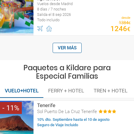
Vuelos desde Madrid
8 días / 7 noches
Salida el 8 sep 2026
desde
Todo incluido
1384
€
1246
€
VER MÁS
Paquetes a Kildare para
Especial Familias
VUELO+HOTEL
FERRY + HOTEL
TREN + HOTEL
Tenerife
11
Sol Puerto De La Cruz Tenerife
10% dto. Septiembre hasta el 10 de agosto
Seguro de Viaje Incluido