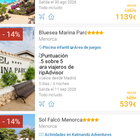
Salida el 30 ago 2026
desde
Todo incluido
1357
€
1139
€
Bluesea Marina Parc
14
Menorca
💦Piscina infantil 🧩Área de juegos
Vuelos desde Madrid
5 días / 4 noches
Salida el 11 sep 2026
desde
Todo incluido
625
€
539
€
Sol Falcó Menorca
14
Menorca
🤹‍♀️ Actividades en Katmandú Adventures