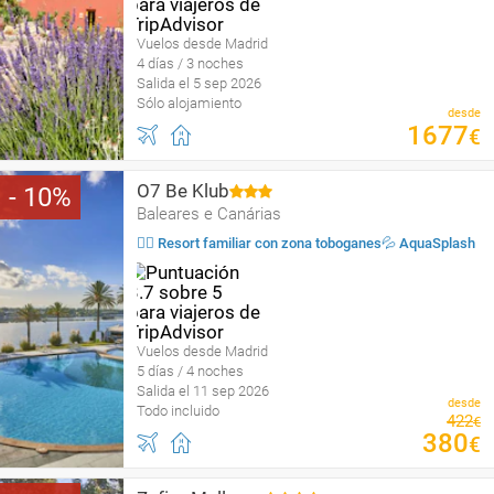
Vuelos desde Madrid
4 días / 3 noches
Salida el 5 sep 2026
Sólo alojamiento
desde
1677
€
O7 Be Klub
10
Baleares e Canárias
🏄🏻 Resort familiar con zona toboganes💦 AquaSplash
Vuelos desde Madrid
5 días / 4 noches
Salida el 11 sep 2026
desde
Todo incluido
422
€
380
€