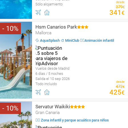
desde
Sólo alojamiento
379
€
341
€
Hsm Canarios Park
10
Mallorca
💦 AquaSplash 🎨 MiniClub 🤹‍♂️Animación infantil
Vuelos desde Madrid
6 días / 5 noches
Salida el 10 sep 2026
desde
Todo incluido
472
€
425
€
Servatur Waikiki
10
Gran Canaria
🤹‍♀️ Zona infantil y parque acuático para niños