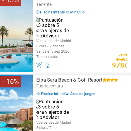
13
Tenerife
💦Piscina infantil 🎨 MiniClub
Vuelos desde Madrid
8 días / 7 noches
Salida el 5 sep 2026
desde
Todo incluido
1129
€
978
€
Elba Sara Beach & Golf Resort
16
Fuerteventura
💦 Piscina infantil🧩 Área de juegos
Vuelos desde Madrid
8 días / 7 noches