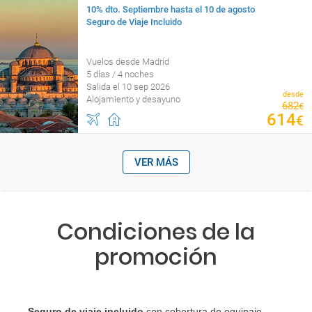
10% dto. Septiembre hasta el 10 de agosto
Seguro de Viaje Incluido
Vuelos desde Madrid
5 días / 4 noches
Salida el 10 sep 2026
desde
Alojamiento y desayuno
682
€
614
€
VER MÁS
Condiciones de la
promoción
Seguro de viaje incluido
con cobertura de equipaje,