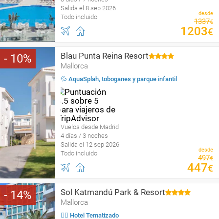
Salida el 8 sep 2026
desde
Todo incluido
1337
€
1203
€
Blau Punta Reina Resort
10
Mallorca
💦 AquaSplah, toboganes y parque infantil
Vuelos desde Madrid
4 días / 3 noches
Salida el 12 sep 2026
desde
Todo incluido
497
€
447
€
Sol Katmandú Park & Resort
14
Mallorca
🤹‍♀️ Hotel Tematizado