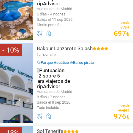
Vuelos desde Madrid
5 días / 4 noches
Salida el 11 sep 2026
desde
Media pensión
775
€
697
€
Bakour Lanzarote Splash
10
Lanzarote
💦Parque Acuático ⛵️Barco pirata
Vuelos desde Madrid
8 días / 7 noches
Salida el 8 sep 2026
desde
Todo incluido
1084
€
976
€
Sol Tenerife