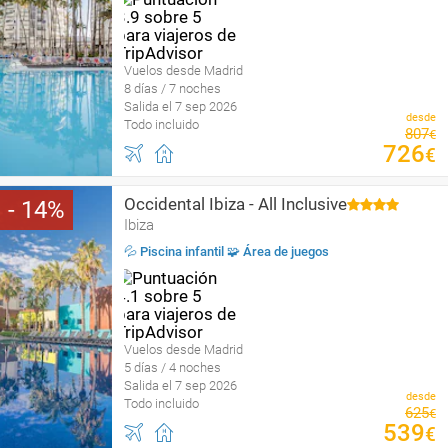
Vuelos desde Madrid
8 días / 7 noches
Salida el 7 sep 2026
desde
Todo incluido
807
€
726
€
Occidental Ibiza - All Inclusive
14
Ibiza
💦 Piscina infantil 🧩 Área de juegos
Vuelos desde Madrid
5 días / 4 noches
Salida el 7 sep 2026
desde
Todo incluido
625
€
539
€