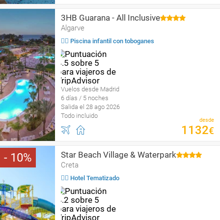
3HB Guarana - All Inclusive
Algarve
🏄‍♀️ Piscina infantil con toboganes
Vuelos desde Madrid
6 días / 5 noches
Salida el 28 ago 2026
Todo incluido
desde
1132
€
Star Beach Village & Waterpark
10
Creta
🤹‍♀️ Hotel Tematizado