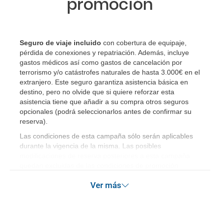
promoción
Seguro de viaje incluido
con cobertura de equipaje,
pérdida de conexiones y repatriación. Además, incluye
gastos médicos así como gastos de cancelación por
terrorismo y/o catástrofes naturales de hasta 3.000€ en el
extranjero. Este seguro garantiza asistencia básica en
destino, pero no olvide que si quiere reforzar esta
asistencia tiene que añadir a su compra otros seguros
opcionales (podrá seleccionarlos antes de confirmar su
reserva)
.
Las condiciones de esta campaña sólo serán aplicables
durante la vigencia de la misma. Las posibles
modificaciones de reserva posteriores a esta campaña
quedan excluidas de las condiciones de promoción
anteriormente mencionadas.
Ver más