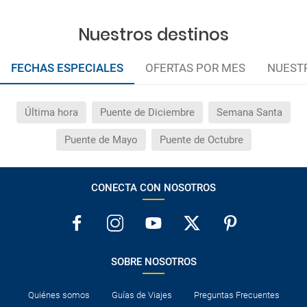
Nuestros destinos
FECHAS ESPECIALES
OFERTAS POR MES
NUEST
Última hora
Puente de Diciembre
Semana Santa
Puente de Mayo
Puente de Octubre
CONECTA CON NOSOTROS
SOBRE NOSOTROS
Quiénes somos
Guías de Viajes
Preguntas Frecuentes