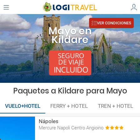
VER CONDICIONES
Mayo en
Kildare
Paquetes a Kildare para Mayo
VUELO+HOTEL
FERRY + HOTEL
TREN + HOTEL
Nápoles
Mercure Napoli Centro Angioino