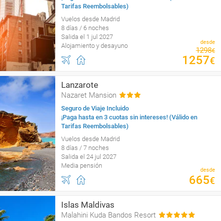
Tarifas Reembolsables)
Vuelos desde Madrid
8 días / 6 noches
Salida el 1 jul 2027
desde
Alojamiento y desayuno
1298
€
1257
€
Lanzarote
Nazaret Mansion
Seguro de Viaje Incluido
¡Paga hasta en 3 cuotas sin intereses! (Válido en
Tarifas Reembolsables)
Vuelos desde Madrid
8 días / 7 noches
Salida el 24 jul 2027
Media pensión
desde
665
€
Islas Maldivas
Malahini Kuda Bandos Resort