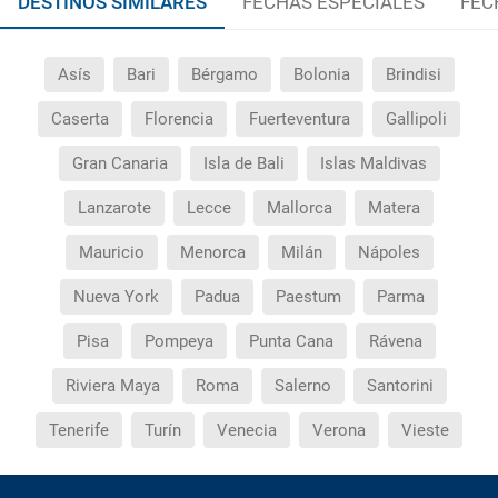
DESTINOS SIMILARES
FECHAS ESPECIALES
FEC
Asís
Bari
Bérgamo
Bolonia
Brindisi
Caserta
Florencia
Fuerteventura
Gallipoli
Gran Canaria
Isla de Bali
Islas Maldivas
Lanzarote
Lecce
Mallorca
Matera
Mauricio
Menorca
Milán
Nápoles
Nueva York
Padua
Paestum
Parma
Pisa
Pompeya
Punta Cana
Rávena
Riviera Maya
Roma
Salerno
Santorini
Tenerife
Turín
Venecia
Verona
Vieste