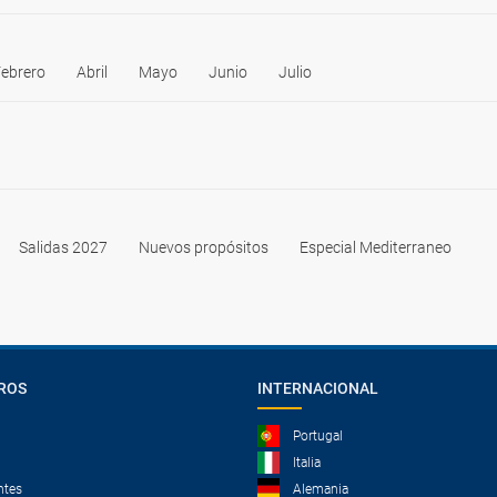
ebrero
Abril
Mayo
Junio
Julio
Salidas 2027
Nuevos propósitos
Especial Mediterraneo
ROS
INTERNACIONAL
Portugal
Italia
ntes
Alemania