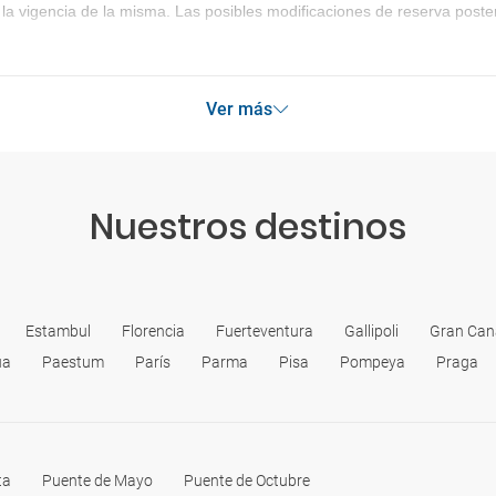
la vigencia de la misma. Las posibles modificaciones de reserva post
Ver más
Nuestros destinos
Estambul
Florencia
Fuerteventura
Gallipoli
Gran Can
ua
Paestum
París
Parma
Pisa
Pompeya
Praga
ta
Puente de Mayo
Puente de Octubre