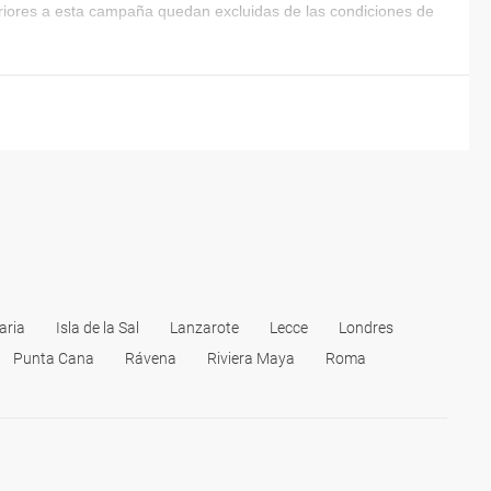
eriores a esta campaña quedan excluidas de las condiciones de
aria
Isla de la Sal
Lanzarote
Lecce
Londres
Punta Cana
Rávena
Riviera Maya
Roma