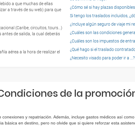
 debido a que muchas de ellas
¿Cómo sé si hay plazas disponibles e
izar a través de su web) para que
Si tengo los traslados incluidos, ¿
¿Incluye algún seguro de viaje mi r
onal (Caribe, circuitos, tours...)
¿Cuáles son las condiciones general
 antes de salida, la cual deberás
¿Cuáles son los impuestos de entrad
¿Qué hago si el traslado contratado
ía aérea a la hora de realizar el
¿Necesito visado para poder ir a ...?
Condiciones de la promoció
e conexiones y repatriación. Además, incluye gastos médicos así como 
ia básica en destino, pero no olvide que si quiere reforzar esta asist