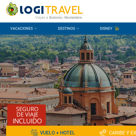
CONTACTO
PREGUNTAS FRECUENTES
Viajes a
Bolonia
|
Noviembre
.
VACACIONES
DESTINOS
DISNEY
VUELO + HOTEL
CARIBE Y E