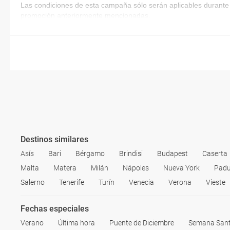
Las condiciones de esta campaña sólo serán aplicables durante 
promoción anteriormente mencionadas.
Destinos similares
Asís
Bari
Bérgamo
Brindisi
Budapest
Caserta
Malta
Matera
Milán
Nápoles
Nueva York
Pad
Salerno
Tenerife
Turín
Venecia
Verona
Vieste
Fechas especiales
Verano
Última hora
Puente de Diciembre
Semana San