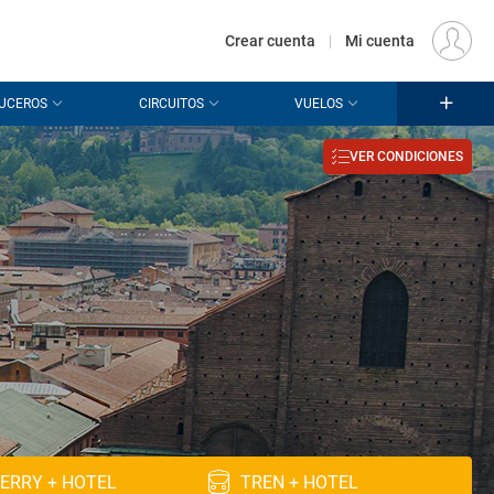
€
Origen
MADRID (MAD)
ES
EUR
Crear cuenta
|
Mi cuenta
UCEROS
CIRCUITOS
VUELOS
VER CONDICIONES
ERRY + HOTEL
TREN + HOTEL