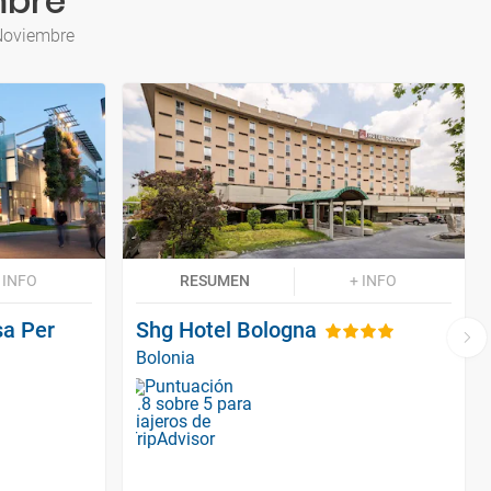
mbre
 Noviembre
 INFO
RESUMEN
+ INFO
sa Per
Shg Hotel Bologna
Bolonia