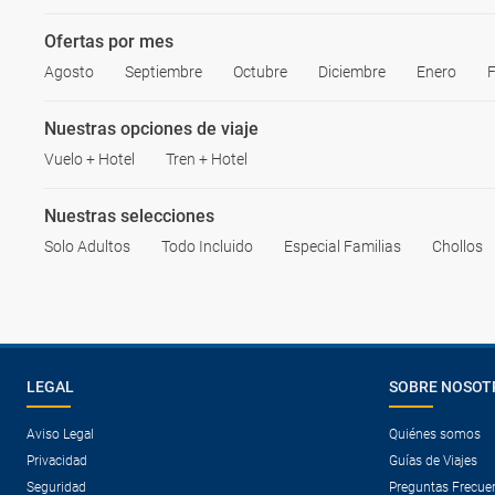
Ofertas por mes
Agosto
Septiembre
Octubre
Diciembre
Enero
F
Nuestras opciones de viaje
Vuelo + Hotel
Tren + Hotel
Nuestras selecciones
Solo Adultos
Todo Incluido
Especial Familias
Chollos
LEGAL
SOBRE NOSOT
Aviso Legal
Quiénes somos
Privacidad
Guías de Viajes
Seguridad
Preguntas Frecue