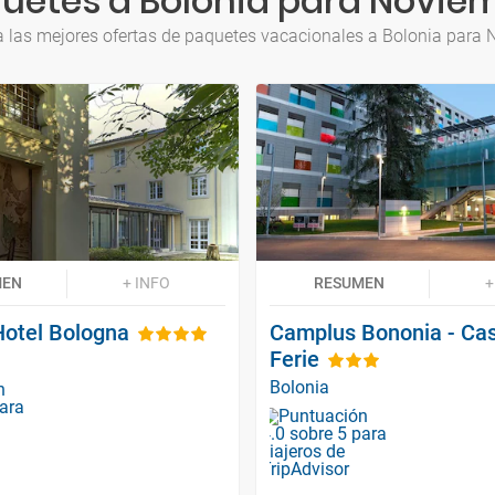
uetes a Bolonia para Novie
 las mejores ofertas de paquetes vacacionales a Bolonia para
MEN
+ INFO
RESUMEN
+
Hotel Bologna
Camplus Bononia - Ca
Ferie
Bolonia