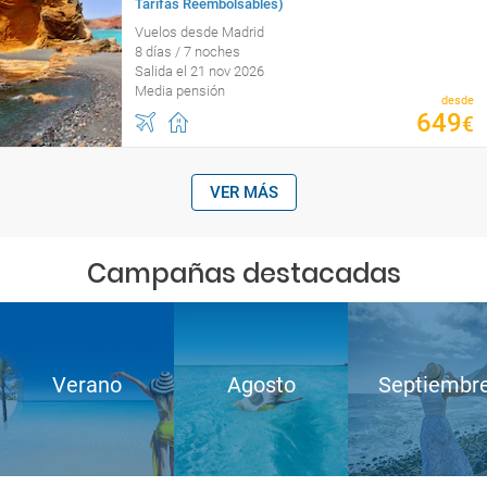
Tarifas Reembolsables)
Vuelos desde Madrid
8 días / 7 noches
Salida el 21 nov 2026
Media pensión
desde
649
€
VER MÁS
Campañas destacadas
Verano
Agosto
Septiembr