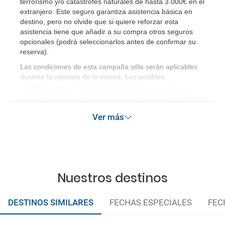
terrorismo y/o catástrofes naturales de hasta 3.000€ en el
extranjero. Este seguro garantiza asistencia básica en
destino, pero no olvide que si quiere reforzar esta
asistencia tiene que añadir a su compra otros seguros
opcionales (podrá seleccionarlos antes de confirmar su
reserva).
Las condiciones de esta campaña sólo serán aplicables
durante la vigencia de la misma. Las posibles
modificaciones de reserva posteriores a esta campaña
quedan excluidas de las condiciones de promoción
anteriormente mencionadas.
Ver más
Nuestros destinos
DESTINOS SIMILARES
FECHAS ESPECIALES
FEC