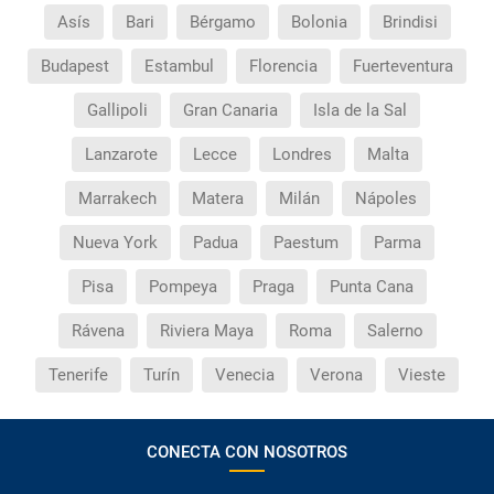
Asís
Bari
Bérgamo
Bolonia
Brindisi
Budapest
Estambul
Florencia
Fuerteventura
Gallipoli
Gran Canaria
Isla de la Sal
Lanzarote
Lecce
Londres
Malta
Marrakech
Matera
Milán
Nápoles
Nueva York
Padua
Paestum
Parma
Pisa
Pompeya
Praga
Punta Cana
Rávena
Riviera Maya
Roma
Salerno
Tenerife
Turín
Venecia
Verona
Vieste
CONECTA CON NOSOTROS