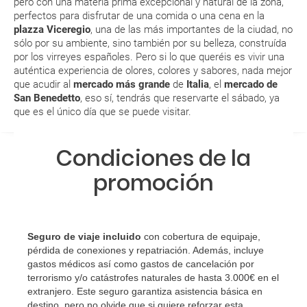
pero con una materia prima excepcional y natural de la zona,
Al realizar la reserva, uno de los servicios ha
perfectos para disfrutar de una comida o una cena en la
quedado de pendiente de confirmación ¿Cómo
plazza Viceregio
, una de las más importantes de la ciudad, no
sabré si se confirma el viaje?
sólo por su ambiente, sino también por su belleza, construída
por los virreyes españoles. Pero si lo que queréis es vivir una
auténtica experiencia de olores, colores y sabores, nada mejor
¿Cómo sé si hay plazas disponibles en el viaje que
que acudir al
mercado más grande
de
Italia
, el
mercado de
quiero al hacer mi solicitud de reserva?
San Benedetto
, eso sí, tendrás que reservarte el sábado, ya
que es el único día que se puede visitar.
Si tengo los traslados incluidos, ¿dónde debo
dirigirme?
Condiciones de la
promoción
¿Incluye algún seguro de viaje mi reserva?
¿Cuáles son las condiciones generales en las
reservas de viajes?
Seguro de viaje incluido
con cobertura de equipaje,
pérdida de conexiones y repatriación. Además, incluye
¿Cuáles son los impuestos de entrada y salida del
gastos médicos así como gastos de cancelación por
país si viajo a América?
terrorismo y/o catástrofes naturales de hasta 3.000€ en el
extranjero. Este seguro garantiza asistencia básica en
destino, pero no olvide que si quiere reforzar esta