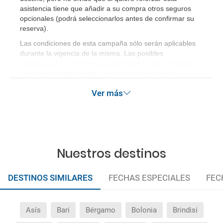
¿Qué hago si el traslado contratado del aeropuerto
asistencia tiene que añadir a su compra otros seguros
al hotel o viceversa no ha aparecido?
opcionales (podrá seleccionarlos antes de confirmar su
reserva)
.
¿Necesito visado para poder ir a ...?
Las condiciones de esta campaña sólo serán aplicables
durante la vigencia de la misma. Las posibles
¿Por qué me sale el precio de un niño igual que el
modificaciones de reserva posteriores a esta campaña
quedan excluidas de las condiciones de promoción
precio de un adulto?
anteriormente mencionadas.
Ver más
¿Cuántas veces debo imprimir el bono de los
traslados?
Nuestros destinos
DESTINOS SIMILARES
FECHAS ESPECIALES
FEC
Asís
Bari
Bérgamo
Bolonia
Brindisi