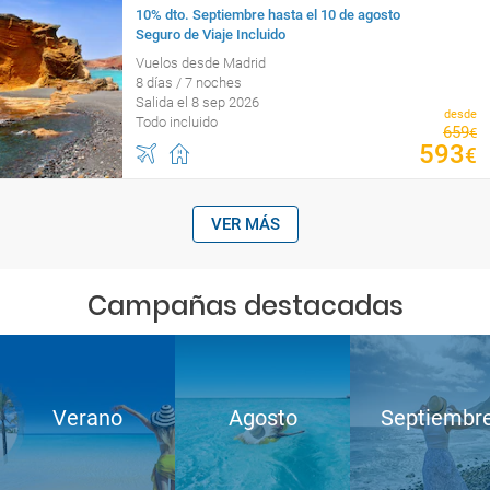
10% dto. Septiembre hasta el 10 de agosto
Seguro de Viaje Incluido
Vuelos desde Madrid
8 días / 7 noches
Salida el 8 sep 2026
desde
Todo incluido
659
€
593
€
VER MÁS
Campañas destacadas
Verano
Agosto
Septiembr