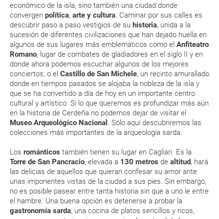
vacacional (Caribe, circuitos, tours...) te enviaremos la documentación
económico de la isla, sino también una ciudad donde
de tu reserva alrededor de 10 días antes de salida, la cual deberás
convergen
política
,
arte y cultura
. Caminar por sus calles es
imprimir y llevar contigo en el viaje.
descubrir paso a paso vestigios de su
historia
, unida a la
Esta documentación te será requerida en el mostrador de la compañía
sucesión de diferentes civilizaciones que han dejado huella en
aérea a la hora de realizar el check-in el día de la salida.
algunos de sus lugares más emblemáticos como el
Anfiteatro
Romano
, lugar de combates de gladiadores en el siglo II y en
donde ahora podemos escuchar algunos de los mejores
MODIFICACIÓN ó CANCELACIÓN ¿Puedo anular o
conciertos; o el
Castillo de San Michele
, un recinto amurallado
modificar una reserva del viaje? ¿Qué gastos puede
donde en tiempos pasados se alojaba la nobleza de la isla y
que se ha convertido a día de hoy en un importante centro
generar una anulación o modificación del viaje?
cultural y artístico. Si lo que queremos es profundizar más aún
en la historia de Cerdeña no podemos dejar de visitar el
¿Qué caducidad debe tener mi pasaporte para ir
Museo Arqueológico Nacional
. Sólo aquí descubriremos las
a...?
colecciones más importantes de la arqueología sarda.
Los
románticos
también tienen su lugar en Cagliari. Es la
¿Con cuánta antelación tengo que estar en el
Torre de San Pancracio
, elevada a
130 metros
de
altitud
, hará
aeropuerto?
las delicias de aquellos que quieran confesar su amor ante
unas imponentes vistas de la ciudad a sus pies. Sin embargo,
RESERVAR ¿Cómo puedo reservar un viaje de
no es posible pasear entre tanta historia sin que a uno le entre
el hambre. Una buena opción es detenerse a probar la
paquete vacacional en la página web?
gastronomía sarda
, una cocina de platos sencillos y ricos,