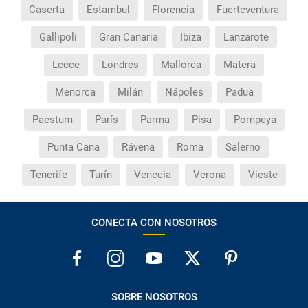
Caserta
Estambul
Florencia
Fuerteventura
Gallipoli
Gran Canaria
Ibiza
Lanzarote
Lecce
Londres
Mallorca
Matera
Menorca
Milán
Nápoles
Padua
Paestum
París
Parma
Pisa
Pompeya
Punta Cana
Rávena
Roma
Salerno
Tenerife
Turín
Venecia
Verona
Vieste
CONECTA CON NOSOTROS
SOBRE NOSOTROS