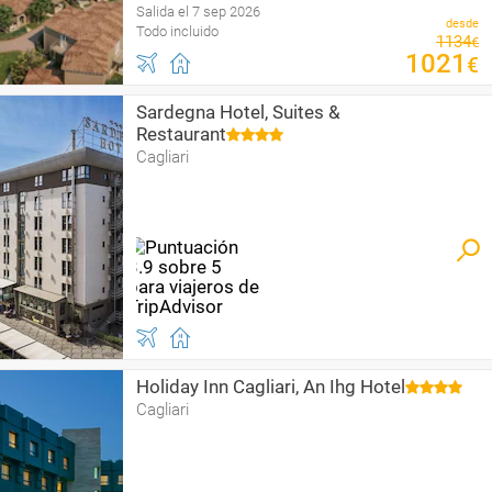
Salida el 7 sep 2026
desde
Todo incluido
1134
€
1021
€
Sardegna Hotel, Suites &
Restaurant
Cagliari
Holiday Inn Cagliari, An Ihg Hotel
Cagliari