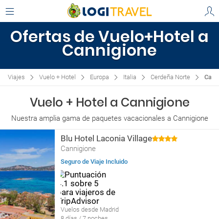
Ofertas de Vuelo+Hotel a
Cannigione
Viajes
Vuelo + Hotel
Europa
Italia
Cerdeña Norte
Cann
Vuelo + Hotel a Cannigione
Nuestra amplia gama de paquetes vacacionales a Cannigione
Blu Hotel Laconia Village
Cannigione
Seguro de Viaje Incluido
Vuelos desde Madrid
8 días / 7 noches