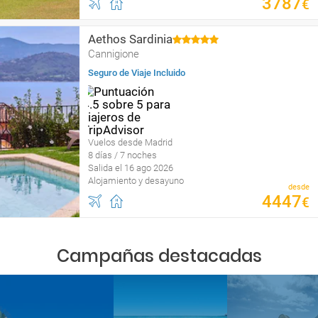
3787
€
Aethos Sardinia
Cannigione
Seguro de Viaje Incluido
Vuelos desde Madrid
8 días / 7 noches
Salida el 16 ago 2026
Alojamiento y desayuno
desde
4447
€
Campañas destacadas