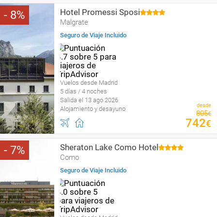
Hotel Promessi Sposi
8
Malgrate
Seguro de Viaje Incluido
Vuelos desde Madrid
5 días / 4 noches
Salida el 13 ago 2026
desde
Alojamiento y desayuno
805
€
742
€
Sheraton Lake Como Hotel
7
Como
Seguro de Viaje Incluido