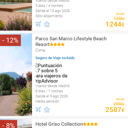
Vuelos desde Madrid
5 días / 4 noches
Salida el 13 ago 2026
desde
Sólo alojamiento
1336
€
1244
€
Parco San Marco Lifestyle Beach
12
Resort
Cima
Seguro de Viaje Incluido
Vuelos desde Madrid
8 días / 7 noches
Salida el 9 ago 2026
desde
Media pensión
2956
€
2587
€
Hotel Griso Collection
8