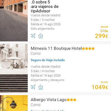
Vuelos desde Madrid
5 días / 3 noches
Salida el 16 ago 2026
desde
Sólo alojamiento
318
€
299
€
Mímesis 11 Boutique Hotel
Como
Seguro de Viaje Incluido
Vuelos desde Madrid
5 días / 4 noches
Salida el 19 ago 2026
Alojamiento y desayuno
desde
1049
€
Albergo Vista Lago
Como