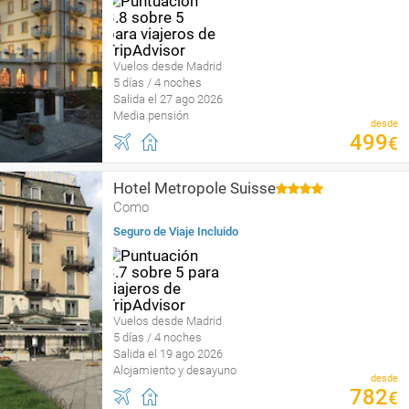
Vuelos desde Madrid
5 días / 4 noches
Salida el 27 ago 2026
Media pensión
desde
499
€
Hotel Metropole Suisse
Como
Seguro de Viaje Incluido
Vuelos desde Madrid
5 días / 4 noches
Salida el 19 ago 2026
Alojamiento y desayuno
desde
782
€