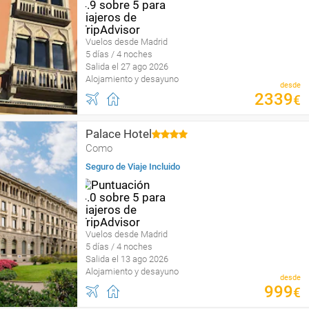
Vuelos desde Madrid
5 días / 4 noches
Salida el 27 ago 2026
Alojamiento y desayuno
desde
2339
€
Palace Hotel
Como
Seguro de Viaje Incluido
Vuelos desde Madrid
5 días / 4 noches
Salida el 13 ago 2026
Alojamiento y desayuno
desde
999
€