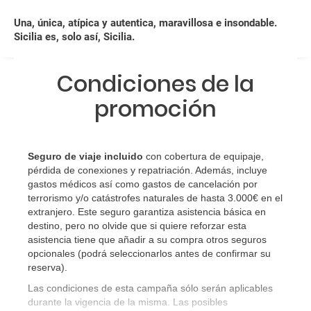
a...?
Una, única, atípica y autentica, maravillosa e insondable.
Sicilia es, solo así, Sicilia.
¿Con cuánta antelación tengo que estar en el
aeropuerto?
Condiciones de la
RESERVAR ¿Cómo puedo reservar un viaje de
promoción
paquete vacacional en la página web?
Al realizar la reserva, uno de los servicios ha
Seguro de viaje incluido
con cobertura de equipaje,
quedado de pendiente de confirmación ¿Cómo
pérdida de conexiones y repatriación. Además, incluye
sabré si se confirma el viaje?
gastos médicos así como gastos de cancelación por
terrorismo y/o catástrofes naturales de hasta 3.000€ en el
extranjero. Este seguro garantiza asistencia básica en
¿Cómo sé si hay plazas disponibles en el viaje que
destino, pero no olvide que si quiere reforzar esta
quiero al hacer mi solicitud de reserva?
asistencia tiene que añadir a su compra otros seguros
opcionales (podrá seleccionarlos antes de confirmar su
Si tengo los traslados incluidos, ¿dónde debo
reserva)
.
dirigirme?
Las condiciones de esta campaña sólo serán aplicables
durante la vigencia de la misma. Las posibles