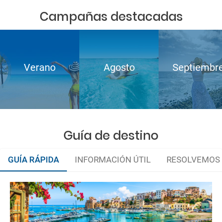
Campañas destacadas
Verano
Agosto
Septiembr
Guía de destino
GUÍA RÁPIDA
INFORMACIÓN ÚTIL
RESOLVEMOS 
Organiza tu viaje
Documentación
La documentación de tu reserva te será enviada por mail en el
momento que el pago de la reserva esté realizado completamente.