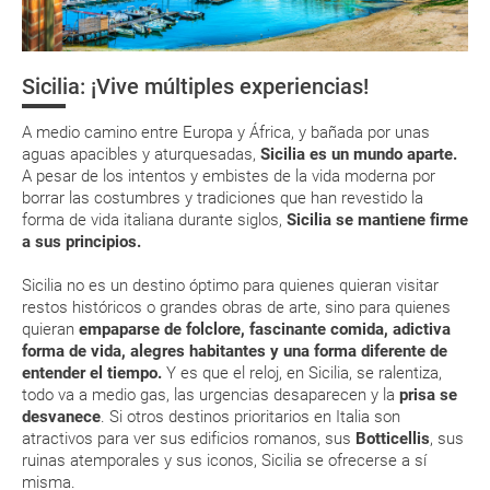
¿Cómo llegar?
Respecto a las tarjetas de embarque, casi todas las compañías aéreas
Asistencia sanitaria
tienen ya todos sus billetes electrónicos por lo que podrás obtenerlas
directamente en los mostradores de la aerolínea o realizando el check-
Sicilia: ¡Vive múltiples experiencias!
in por su web.
Moneda y tarjetas
Eso sí, deberás estar atento si viajas con una compañía low cost, debido
A medio camino entre Europa y África, y bañada por unas
a que muchas de ellas exigen la presentación de la tarjeta de embarque
Fiestas nacionales
(que deberás realizar a través de su web) para que no te carguen un
aguas apacibles y aturquesadas,
Sicilia es un mundo aparte.
suplemento extra en el mismo aeropuerto.
A pesar de los intentos y embistes de la vida moderna por
borrar las costumbres y tradiciones que han revestido la
En caso de tener que enviarte la documentación de un paquete
forma de vida italiana durante siglos,
Sicilia se mantiene firme
vacacional (Caribe, circuitos, tours...) te enviaremos la documentación
de tu reserva alrededor de 10 días antes de salida, la cual deberás
a sus principios.
imprimir y llevar contigo en el viaje.
Sicilia no es un destino óptimo para quienes quieran visitar
Esta documentación te será requerida en el mostrador de la compañía
restos históricos o grandes obras de arte, sino para quienes
aérea a la hora de realizar el check-in el día de la salida.
quieran
empaparse de folclore, fascinante comida, adictiva
forma de vida, alegres habitantes y una forma diferente de
entender el tiempo.
Y es que el reloj, en Sicilia, se ralentiza,
MODIFICACIÓN ó CANCELACIÓN ¿Puedo anular o
todo va a medio gas, las urgencias desaparecen y la
prisa se
modificar una reserva del viaje? ¿Qué gastos puede
desvanece
. Si otros destinos prioritarios en Italia son
generar una anulación o modificación del viaje?
atractivos para ver sus edificios romanos, sus
Botticellis
, sus
ruinas atemporales y sus iconos, Sicilia se ofrecerse a sí
misma.
¿Qué caducidad debe tener mi pasaporte para ir