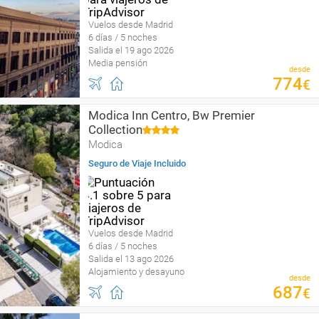
Vuelos desde Madrid
6 días / 5 noches
Salida el 19 ago 2026
Media pensión
desde
774
€
Modica Inn Centro, Bw Premier
Collection
Modica
Seguro de Viaje Incluido
Vuelos desde Madrid
6 días / 5 noches
Salida el 13 ago 2026
Alojamiento y desayuno
desde
687
€