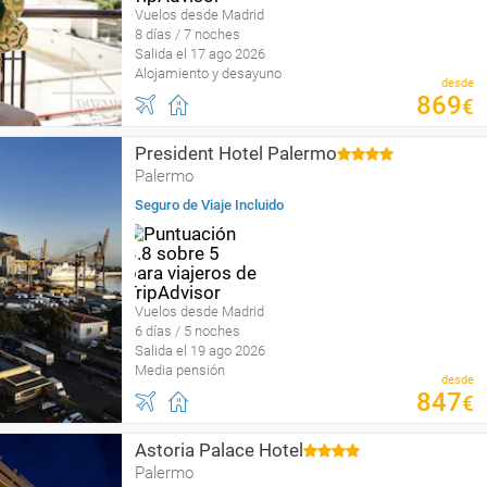
Vuelos desde Madrid
8 días / 7 noches
Salida el 17 ago 2026
Alojamiento y desayuno
desde
869
€
President Hotel Palermo
Palermo
Seguro de Viaje Incluido
Vuelos desde Madrid
6 días / 5 noches
Salida el 19 ago 2026
Media pensión
desde
847
€
Astoria Palace Hotel
Palermo