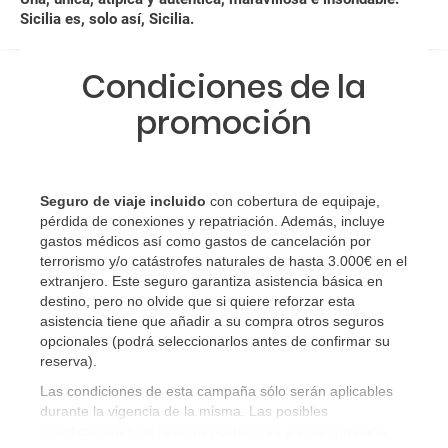
Sicilia es, solo así, Sicilia.
¿Con cuánta antelación tengo que estar en el
aeropuerto?
Condiciones de la
RESERVAR ¿Cómo puedo reservar un viaje de
promoción
paquete vacacional en la página web?
Al realizar la reserva, uno de los servicios ha
Seguro de viaje incluido
con cobertura de equipaje,
quedado de pendiente de confirmación ¿Cómo
pérdida de conexiones y repatriación. Además, incluye
sabré si se confirma el viaje?
gastos médicos así como gastos de cancelación por
terrorismo y/o catástrofes naturales de hasta 3.000€ en el
¿Cómo sé si hay plazas disponibles en el viaje que
extranjero. Este seguro garantiza asistencia básica en
destino, pero no olvide que si quiere reforzar esta
quiero al hacer mi solicitud de reserva?
asistencia tiene que añadir a su compra otros seguros
opcionales (podrá seleccionarlos antes de confirmar su
Si tengo los traslados incluidos, ¿dónde debo
reserva)
.
dirigirme?
Las condiciones de esta campaña sólo serán aplicables
durante la vigencia de la misma. Las posibles
¿Incluye algún seguro de viaje mi reserva?
modificaciones de reserva posteriores a esta campaña