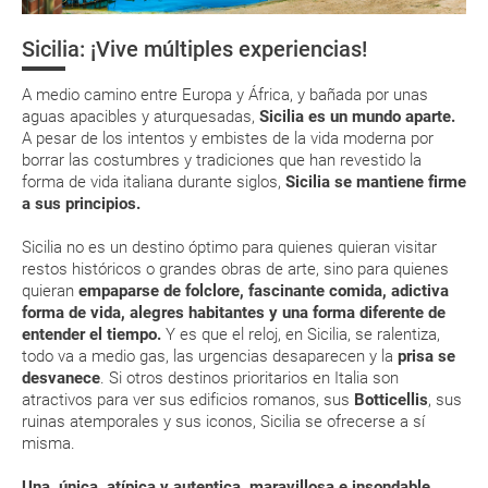
Asistencia sanitaria
tienen ya todos sus billetes electrónicos por lo que podrás obtenerlas
directamente en los mostradores de la aerolínea o realizando el check-
Sicilia: ¡Vive múltiples experiencias!
in por su web.
Moneda y tarjetas
Cortina 2026
El Valle de los
Chocolate
Templos
siciliano
Eso sí, deberás estar atento si viajas con una compañía low cost, debido
A medio camino entre Europa y África, y bañada por unas
a que muchas de ellas exigen la presentación de la tarjeta de embarque
Fiestas nacionales
(que deberás realizar a través de su web) para que no te carguen un
aguas apacibles y aturquesadas,
Sicilia es un mundo aparte.
suplemento extra en el mismo aeropuerto.
A pesar de los intentos y embistes de la vida moderna por
borrar las costumbres y tradiciones que han revestido la
En caso de tener que enviarte la documentación de un paquete
forma de vida italiana durante siglos,
Sicilia se mantiene firme
vacacional (Caribe, circuitos, tours...) te enviaremos la documentación
de tu reserva alrededor de 10 días antes de salida, la cual deberás
a sus principios.
imprimir y llevar contigo en el viaje.
Sicilia no es un destino óptimo para quienes quieran visitar
Esta documentación te será requerida en el mostrador de la compañía
restos históricos o grandes obras de arte, sino para quienes
aérea a la hora de realizar el check-in el día de la salida.
quieran
empaparse de folclore, fascinante comida, adictiva
forma de vida, alegres habitantes y una forma diferente de
entender el tiempo.
Y es que el reloj, en Sicilia, se ralentiza,
MODIFICACIÓN ó CANCELACIÓN ¿Puedo anular o
todo va a medio gas, las urgencias desaparecen y la
prisa se
modificar una reserva del viaje? ¿Qué gastos puede
desvanece
. Si otros destinos prioritarios en Italia son
generar una anulación o modificación del viaje?
atractivos para ver sus edificios romanos, sus
Botticellis
, sus
ruinas atemporales y sus iconos, Sicilia se ofrecerse a sí
misma.
¿Qué caducidad debe tener mi pasaporte para ir
a...?
Una, única, atípica y autentica, maravillosa e insondable.