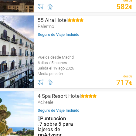
desde
582
€
55 Aira Hotel
Palermo
Seguro de Viaje Incluido
Vuelos desde Madrid
6 días / 5 noches
Salida el 19 ago 2026
Media pensión
desde
717
€
4 Spa Resort Hotel
Acireale
Seguro de Viaje Incluido