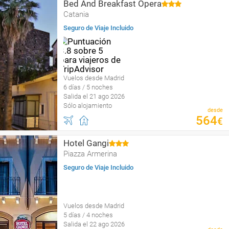
Bed And Breakfast Opera
Catania
Seguro de Viaje Incluido
Vuelos desde Madrid
6 días / 5 noches
Salida el 21 ago 2026
Sólo alojamiento
desde
564
€
Hotel Gangi
Piazza Armerina
Seguro de Viaje Incluido
Vuelos desde Madrid
5 días / 4 noches
Salida el 22 ago 2026