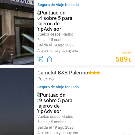
Seguro de Viaje Incluido
Vuelos desde Madrid
6 días / 5 noches
Salida el 14 ago 2026
Alojamiento y desayuno
desde
589
€
Camelot B&B Palermo
Palermo
Seguro de Viaje Incluido
Vuelos desde Madrid
6 días / 5 noches
Salida el 19 ago 2026
Alojamiento y desayuno