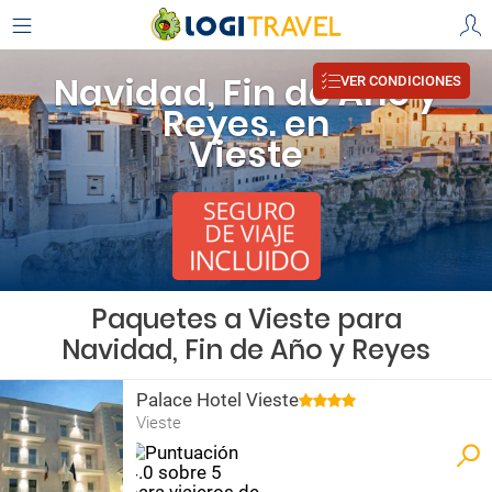
Navidad, Fin de Año y
VER CONDICIONES
Reyes. en
Vieste
Paquetes a Vieste para
Navidad, Fin de Año y Reyes
Palace Hotel Vieste
Vieste