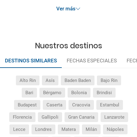
anteriormente mencionadas.
Ver más
Nuestros destinos
DESTINOS SIMILARES
FECHAS ESPECIALES
FEC
Alto Rin
Asís
Baden Baden
Bajo Rin
Bari
Bérgamo
Bolonia
Brindisi
Budapest
Caserta
Cracovia
Estambul
Florencia
Gallipoli
Gran Canaria
Lanzarote
Lecce
Londres
Matera
Milán
Nápoles