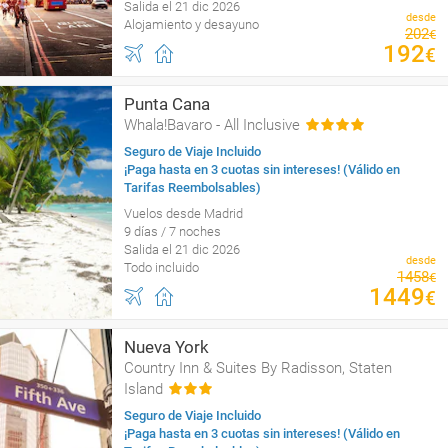
Salida el 21 dic 2026
desde
Alojamiento y desayuno
202
€
192
€
Punta Cana
Whala!Bavaro - All Inclusive
Seguro de Viaje Incluido
¡Paga hasta en 3 cuotas sin intereses! (Válido en
Tarifas Reembolsables)
Vuelos desde Madrid
9 días / 7 noches
Salida el 21 dic 2026
desde
Todo incluido
1458
€
1449
€
Nueva York
Country Inn & Suites By Radisson, Staten
Island
Seguro de Viaje Incluido
¡Paga hasta en 3 cuotas sin intereses! (Válido en