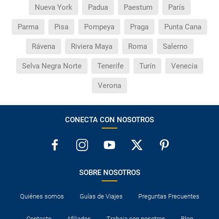
Nueva York
Padua
Paestum
París
Parma
Pisa
Pompeya
Praga
Punta Cana
Rávena
Riviera Maya
Roma
Salerno
Selva Negra Norte
Tenerife
Turín
Venecia
Verona
CONECTA CON NOSOTROS
SOBRE NOSOTROS
Quiénes somos
Guías de Viajes
Preguntas Frecuentes
Contacto
Afiliados
Trabaja con nosotros
Blog