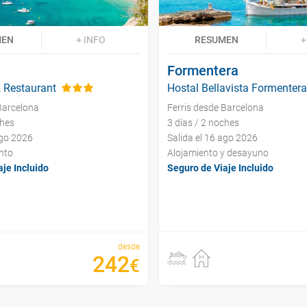
MEN
+ INFO
RESUMEN
+
Formentera
& Restaurant
Hostal Bellavista Formentera
Barcelona
Ferris desde Barcelona
ches
3 días / 2 noches
ago 2026
Salida el 16 ago 2026
nto
Alojamiento y desayuno
je Incluido
Seguro de Viaje Incluido
desde
242
€