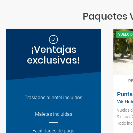
Paquetes V
VUELO D
¡Ventajas
exclusivas!
R
Punta
Traslados al hotel incluidos
Vik Hot
Vuelos 
Maletas incluidas
9 días /
Todo inc
Facilidades de pago