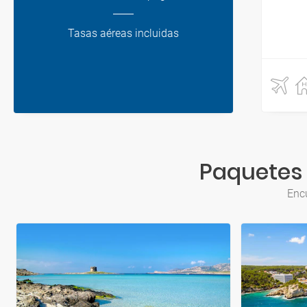
Tasas aéreas incluidas
Paquetes 
Encu