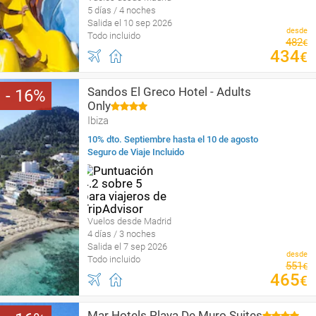
5 días / 4 noches
Salida el 10 sep 2026
desde
Todo incluido
482
€
434
€
Sandos El Greco Hotel - Adults
16
Only
Ibiza
10% dto. Septiembre hasta el 10 de agosto
Seguro de Viaje Incluido
Vuelos desde Madrid
4 días / 3 noches
Salida el 7 sep 2026
desde
Todo incluido
551
€
465
€
Mar Hotels Playa De Muro Suites