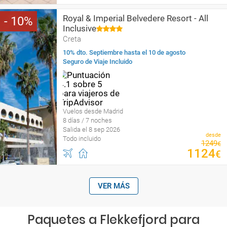
Royal & Imperial Belvedere Resort - All
10
Inclusive
Creta
10% dto. Septiembre hasta el 10 de agosto
Seguro de Viaje Incluido
Vuelos desde Madrid
8 días / 7 noches
Salida el 8 sep 2026
desde
Todo incluido
1249
€
1124
€
VER MÁS
Paquetes a Flekkefjord para