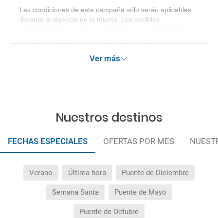
Las condiciones de esta campaña sólo serán aplicables
durante la vigencia de la misma. Las posibles
modificaciones de reserva posteriores a esta campaña
quedan excluidas de las condiciones de promoción
anteriormente mencionadas.
Ver más
Nuestros destinos
FECHAS ESPECIALES
OFERTAS POR MES
NUEST
Verano
Última hora
Puente de Diciembre
Semana Santa
Puente de Mayo
Puente de Octubre