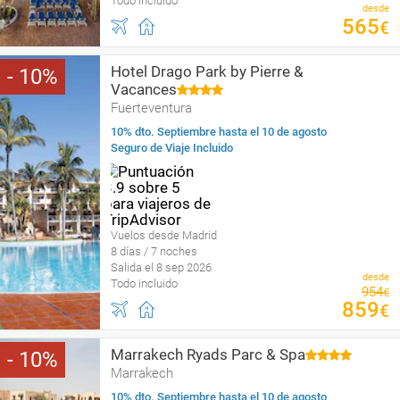
Todo incluido
desde
565
€
Hotel Drago Park by Pierre &
10
Vacances
Fuerteventura
10% dto. Septiembre hasta el 10 de agosto
Seguro de Viaje Incluido
Vuelos desde Madrid
8 días / 7 noches
Salida el 8 sep 2026
desde
Todo incluido
954
€
859
€
Marrakech Ryads Parc & Spa
10
Marrakech
10% dto. Septiembre hasta el 10 de agosto