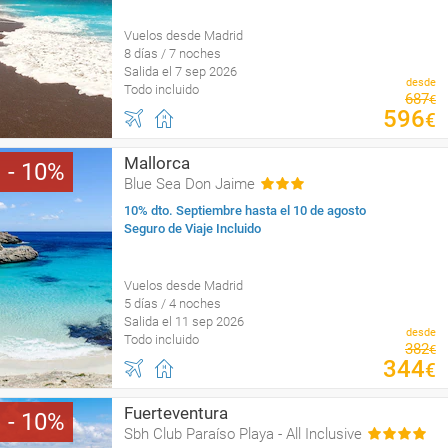
Vuelos desde Madrid
8 días / 7 noches
Salida el 7 sep 2026
desde
Todo incluido
687
€
596
€
Mallorca
10
Blue Sea Don Jaime
10% dto. Septiembre hasta el 10 de agosto
Seguro de Viaje Incluido
Vuelos desde Madrid
5 días / 4 noches
Salida el 11 sep 2026
desde
Todo incluido
382
€
344
€
Fuerteventura
10
Sbh Club Paraíso Playa - All Inclusive