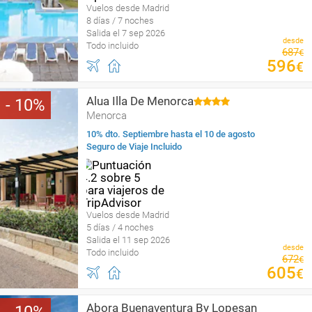
Vuelos desde Madrid
8 días / 7 noches
Salida el 7 sep 2026
desde
Todo incluido
687
€
596
€
Alua Illa De Menorca
10
Menorca
10% dto. Septiembre hasta el 10 de agosto
Seguro de Viaje Incluido
Vuelos desde Madrid
5 días / 4 noches
Salida el 11 sep 2026
desde
Todo incluido
672
€
605
€
Abora Buenaventura By Lopesan