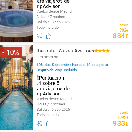
Vuelos desde Madrid
8 días / 7 noches
Salida el 8 sep 2026
desde
Todo incluido
982
€
884
€
Iberostar Waves Averroes
10
Hammamet
10% dto. Septiembre hasta el 10 de agosto
Seguro de Viaje Incluido
Vuelos desde Madrid
8 días / 7 noches
Salida el 6 sep 2026
desde
Todo incluido
1092
€
983
€