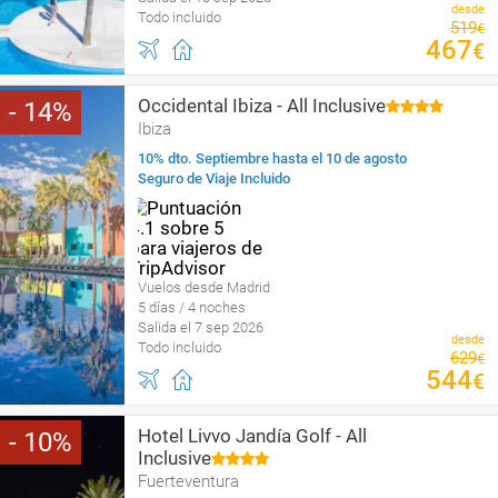
desde
Todo incluido
519
€
467
€
Occidental Ibiza - All Inclusive
14
Ibiza
10% dto. Septiembre hasta el 10 de agosto
Seguro de Viaje Incluido
Vuelos desde Madrid
5 días / 4 noches
Salida el 7 sep 2026
desde
Todo incluido
629
€
544
€
Hotel Livvo Jandía Golf - All
10
Inclusive
Fuerteventura