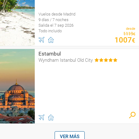
Vuelos desde Madrid
9 días / 7 noches
Salida el 7 sep 2026
desde
Todo incluido
1119
€
1007
€
Estambul
Wyndham Istanbul Old City
VER MÁS