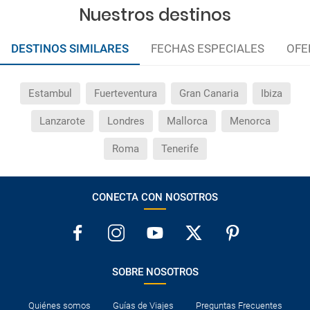
Nuestros destinos
DESTINOS SIMILARES
FECHAS ESPECIALES
OFE
Estambul
Fuerteventura
Gran Canaria
Ibiza
Lanzarote
Londres
Mallorca
Menorca
Roma
Tenerife
CONECTA CON NOSOTROS
SOBRE NOSOTROS
Quiénes somos
Guías de Viajes
Preguntas Frecuentes