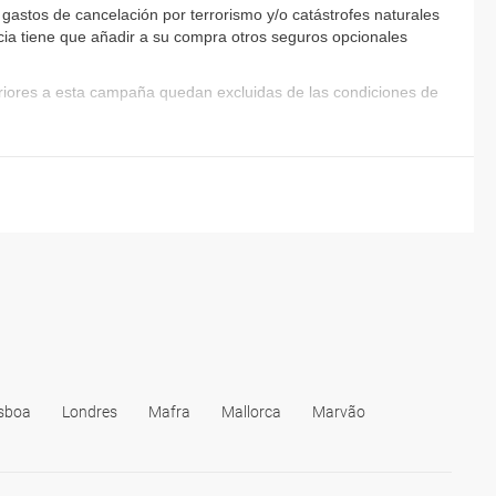
ultura y la gastronomía de este diverso país.
astos de cancelación por terrorismo y/o catástrofes naturales
encia tiene que añadir a su compra otros seguros opcionales
eriores a esta campaña quedan excluidas de las condiciones de
isboa
Londres
Mafra
Mallorca
Marvão