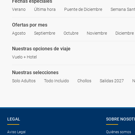
Fechas especiales
Verano
Última hora
Puente de Diciembre
Semana San
Ofertas por mes
Agosto
Septiembre
Octubre
Noviembre
Diciembre
Nuestras opciones de viaje
Vuelo + Hotel
Nuestras selecciones
Solo Adultos
Todo Incluido
Chollos
Salidas 2027
N
LEGAL
SOBRE NOSOT
Aviso Legal
Quiénes somos