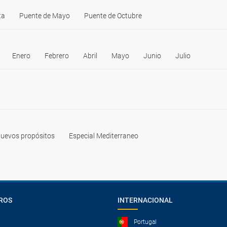
ta
Puente de Mayo
Puente de Octubre
Enero
Febrero
Abril
Mayo
Junio
Julio
uevos propósitos
Especial Mediterraneo
ROS
INTERNACIONAL
Portugal