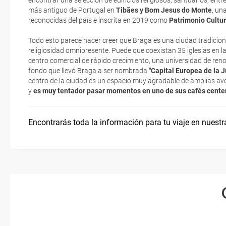
encontrar una selección de edificios religiosos, santuarios, entr
electrónicos por lo que podrás obtenerlas directamente en los mos
más antiguo de Portugal en
Tibães y Bom Jesus do Monte
, un
realizando el check-in por su web.
reconocidas del país e inscrita en 2019 como
Patrimonio Cultu
Arte rupestre en el Valle del Coa
Documentación y descuentos
Eso sí, deberás estar atento si viajas con una compañía low cost,
Todo esto parece hacer creer que Braga es una ciudad tradicion
exigen la presentación de la tarjeta de embarque (que deberás real
religiosidad omnipresente. Puede que coexistan 35 iglesias en l
¿Dónde alojarse?
no te carguen un suplemento extra en el mismo aeropuerto.
centro comercial de rápido crecimiento, una universidad de reno
fondo que llevó Braga a ser nombrada
"Capital Europea de la 
En caso de tener que enviarte la documentación de un paquete vacaci
centro de la ciudad es un espacio muy agradable de amplias ave
Idioma
te enviaremos la documentación de tu reserva alrededor de 10 días
y
es muy tentador pasar momentos en uno de sus cafés cente
imprimir y llevar contigo en el viaje.
Esta documentación te será requerida en el mostrador de la compañ
Encontrarás toda la información para tu viaje en nuestr
check-in el día de la salida.