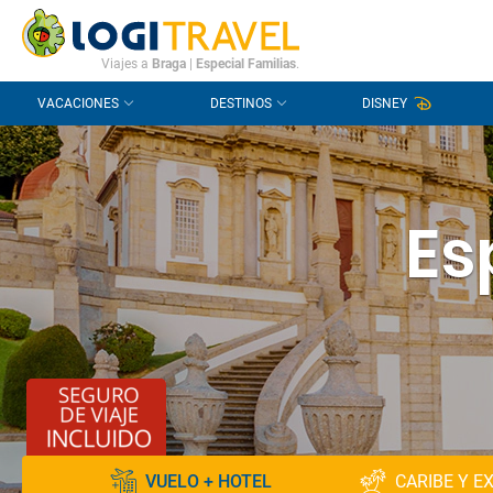
CONTACTO
PREGUNTAS FRECUENTES
Viajes a
Braga
|
Especial Familias
.
VACACIONES
DESTINOS
DISNEY
Es
VUELO + HOTEL
CARIBE Y E