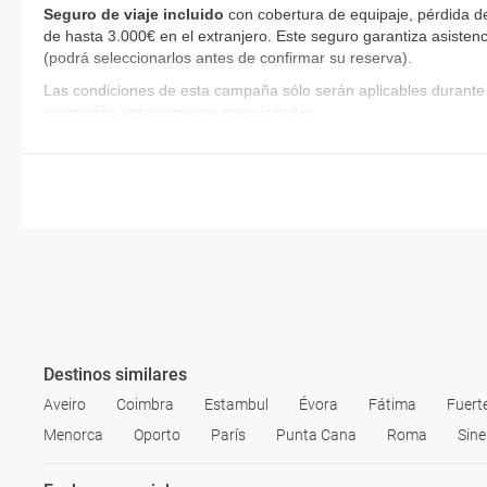
Seguro de viaje incluido
con cobertura de equipaje, pérdida de
de hasta 3.000€ en el extranjero. Este seguro garantiza asistenc
(podrá seleccionarlos antes de confirmar su reserva)
.
Las condiciones de esta campaña sólo serán aplicables durante 
promoción anteriormente mencionadas.
Destinos similares
Aveiro
Coimbra
Estambul
Évora
Fátima
Fuert
Menorca
Oporto
París
Punta Cana
Roma
Sine