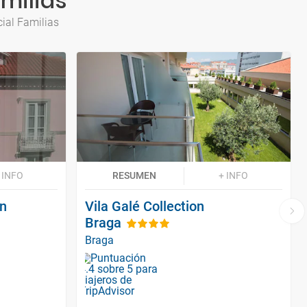
milias
ial Familias
 INFO
RESUMEN
+ INFO
gn
Vila Galé Collection
Braga
Braga