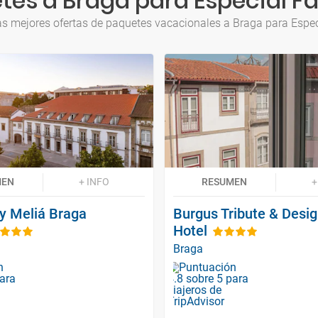
tes a Braga para Especial Fa
as mejores ofertas de paquetes vacacionales a Braga para Espec
MEN
+ INFO
RESUMEN
+
By Meliá Braga
Burgus Tribute & Desi
Hotel
Braga