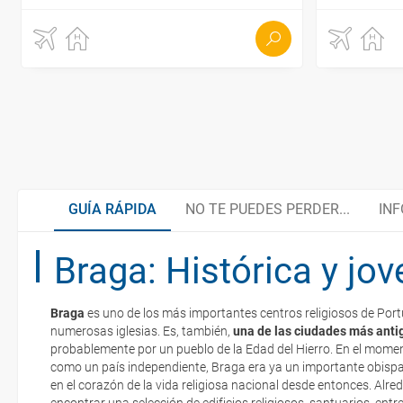
GUÍA RÁPIDA
NO TE PUEDES PERDER...
INF
Braga: Histórica y jov
Caretos de Podence
Cocina regional
Braga
es uno de los más importantes centros religiosos de Portu
Santuario do Bom Jesus
Organiza tu viaje
numerosas iglesias. Es, también,
una de las ciudades más anti
La documentación de tu reserva te será enviada por mail en el mo
probablemente por un pueblo de la Edad del Hierro. En el momen
esté realizado completamente.
como un país independiente, Braga era ya un importante obis
en el corazón de la vida religiosa nacional desde entonces. Alr
Visita la cuna de Portugal
¿Cómo llegar?
Respecto a las tarjetas de embarque, casi todas las compañías aér