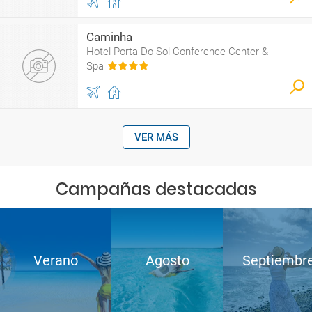
Caminha
Hotel Porta Do Sol Conference Center &
Spa
VER MÁS
Campañas destacadas
Verano
Agosto
Septiembr