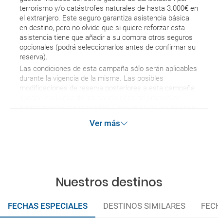
terrorismo y/o catástrofes naturales de hasta 3.000€ en
el extranjero. Este seguro garantiza asistencia básica
en destino, pero no olvide que si quiere reforzar esta
asistencia tiene que añadir a su compra otros seguros
opcionales (podrá seleccionarlos antes de confirmar su
reserva).
Las condiciones de esta campaña sólo serán aplicables
durante la vigencia de la misma. Las posibles
modificaciones de reserva posteriores a esta campaña
quedan excluidas de las condiciones de promoción
anteriormente mencionadas. Descuento no acumulable.
Ver más
Nuestros destinos
FECHAS ESPECIALES
DESTINOS SIMILARES
FEC