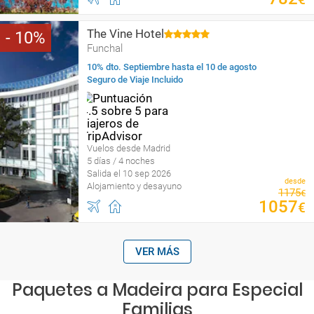
The Vine Hotel
10
Funchal
10% dto. Septiembre hasta el 10 de agosto
Seguro de Viaje Incluido
Vuelos desde Madrid
5 días / 4 noches
Salida el 10 sep 2026
desde
Alojamiento y desayuno
1175
€
1057
€
VER MÁS
Paquetes a Madeira para Especial
Familias