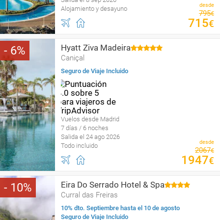
desde
Alojamiento y desayuno
795
€
715
€
Hyatt Ziva Madeira
6
Caniçal
Seguro de Viaje Incluido
Vuelos desde Madrid
7 días / 6 noches
Salida el 24 ago 2026
desde
Todo incluido
2067
€
1947
€
Eira Do Serrado Hotel & Spa
10
Curral das Freiras
10% dto. Septiembre hasta el 10 de agosto
Seguro de Viaje Incluido