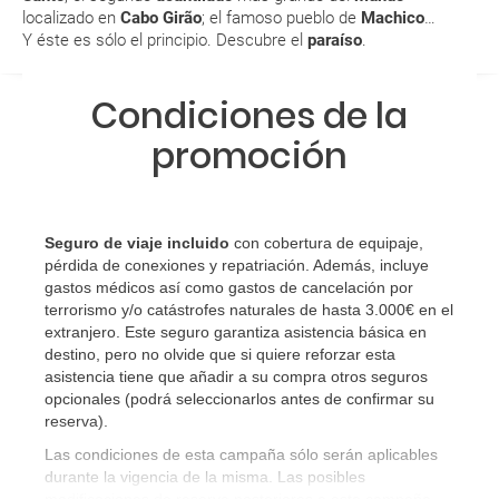
localizado en
Cabo Girão
; el famoso pueblo de
Machico
…
aeropuerto?
Y éste es sólo el principio. Descubre el
paraíso
.
RESERVAR ¿Cómo puedo reservar un viaje de
paquete vacacional en la página web?
Condiciones de la
promoción
Al realizar la reserva, uno de los servicios ha
quedado de pendiente de confirmación ¿Cómo
sabré si se confirma el viaje?
Seguro de viaje incluido
con cobertura de equipaje,
¿Cómo sé si hay plazas disponibles en el viaje que
pérdida de conexiones y repatriación. Además, incluye
gastos médicos así como gastos de cancelación por
quiero al hacer mi solicitud de reserva?
terrorismo y/o catástrofes naturales de hasta 3.000€ en el
extranjero. Este seguro garantiza asistencia básica en
Si tengo los traslados incluidos, ¿dónde debo
destino, pero no olvide que si quiere reforzar esta
dirigirme?
asistencia tiene que añadir a su compra otros seguros
opcionales (podrá seleccionarlos antes de confirmar su
reserva)
.
¿Incluye algún seguro de viaje mi reserva?
Las condiciones de esta campaña sólo serán aplicables
durante la vigencia de la misma. Las posibles
¿Cuáles son las condiciones generales en las
modificaciones de reserva posteriores a esta campaña