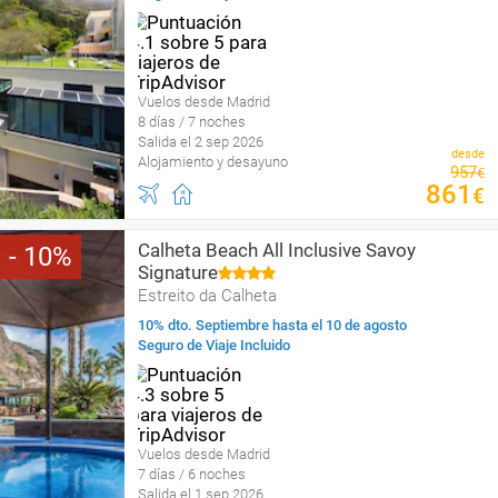
Vuelos desde Madrid
8 días / 7 noches
Salida el 2 sep 2026
desde
Alojamiento y desayuno
957
€
861
€
Calheta Beach All Inclusive Savoy
10
Signature
Estreito da Calheta
10% dto. Septiembre hasta el 10 de agosto
Seguro de Viaje Incluido
Vuelos desde Madrid
7 días / 6 noches
Salida el 1 sep 2026