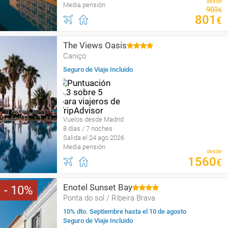
desde
Media pensión
903
€
801
€
The Views Oasis
Caniço
Seguro de Viaje Incluido
Vuelos desde Madrid
8 días / 7 noches
Salida el 24 ago 2026
Media pensión
desde
1560
€
Enotel Sunset Bay
10
Ponta do sol / Ribeira Brava
10% dto. Septiembre hasta el 10 de agosto
Seguro de Viaje Incluido