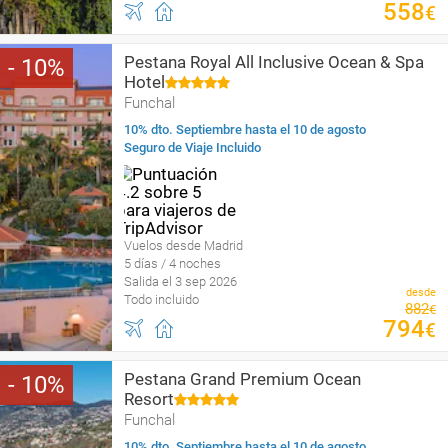
558
€
Pestana Royal All Inclusive Ocean & Spa
10
Hotel
Funchal
10% dto. Septiembre hasta el 10 de agosto
Seguro de Viaje Incluido
Vuelos desde Madrid
5 días / 4 noches
Salida el 3 sep 2026
desde
Todo incluido
882
€
794
€
Pestana Grand Premium Ocean
10
Resort
Funchal
10% dto. Septiembre hasta el 10 de agosto