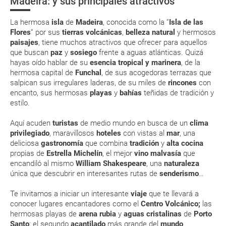
Madeira: y sus principales atractivos
Moverse en Madeira
El clima de Madeira es templado durante todo el año. En
Eso sí, deberás estar atento si viajas con una compañía low cost, debido
los meses estivales, el calor es más intenso y la Isla está
La hermosa
isla
de
Madeira
, conocida como la ”
Isla de las
a que muchas de ellas exigen la presentación de la tarjeta de embarque
¿Dónde alojarse?
más concurrida
(que deberás realizar a través de su web) para que no te carguen un
Flores
” por sus
tierras volcánicas
,
belleza natural
y hermosos
suplemento extra en el mismo aeropuerto.
¡No olvides nunca el bañador! En Madeira podrás pegarte
paisajes
, tiene muchos atractivos que ofrecer para aquellos
un chapuzón en cualquier época del año
que buscan
paz
y
sosiego
frente a aguas atlánticas. Quizá
En caso de tener que enviarte la documentación de un paquete
hayas oído hablar de su
esencia tropical y marinera
, de la
vacacional (Caribe, circuitos, tours...) te enviaremos la documentación
En verano y con temperaturas más altas, se recomienda
de tu reserva alrededor de 10 días antes de salida, la cual deberás
hermosa capital de
Funchal
, de sus acogedoras terrazas que
ingerir más líquidos y resguardarse del sol en las horas
imprimir y llevar contigo en el viaje.
salpican sus irregulares laderas, de su miles de
rincones
con
de mayor intensidad
encanto, sus hermosas
playas
y
bahías
teñidas de tradición y
Esta documentación te será requerida en el mostrador de la compañía
Junto al mar y dentro del agua, el sol sigue calentando
estilo.
aérea a la hora de realizar el check-in el día de la salida.
con la misma intensidad. ¡Protégete y ponte crema solar!
Aquí acuden
turistas
de medio mundo en busca de un
clima
ENE
FEB
MAR
ABR
privilegiado
, maravillosos
hoteles
con vistas al
mar
, una
MODIFICACIÓN ó CANCELACIÓN ¿Puedo anular o
deliciosa
gastronomía
que combina
tradición
y
alta cocina
modificar una reserva del viaje? ¿Qué gastos puede
propias de
Estrella Michelín
, el mejor
vino malvasía
que
19.1 °C
19.1 °C
19.5 °C
19.6 °C
2
generar una anulación o modificación del viaje?
encandiló al mismo
William Shakespeare
, una
naturaleza
13.1 °C
12.8 °C
13.0 °C
14.6 °C
única que descubrir en interesantes rutas de
senderismo
…
¿Qué caducidad debe tener mi pasaporte para ir
Te invitamos a iniciar un interesante
viaje
que te llevará a
a...?
conocer lugares encantadores como el
Centro Volcánico
;
las
hermosas playas de
arena rubia
y
aguas cristalinas
de
Porto
¿Con cuánta antelación tengo que estar en el
Santo
; el segundo
acantilado
más grande del
mundo