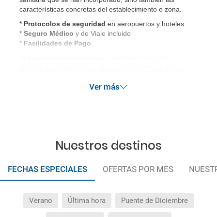
características concretas del establecimiento o zona.
*
Protocolos de
seguridad
en aeropuertos y hoteles
*
Seguro Médico
y de Viaje incluido
*
Facilidades de Pago
.
El seguro de viaje incluye
cobertura de equipaje,
pérdida de conexiones y repatriación. Además, incluye
gastos médicos así como gastos de cancelación por
Ver más
terrorismo y/o catástrofes naturales de hasta 3.000€ en el
extranjero. Este seguro garantiza asistencia básica en
destino, pero no olvide que si quiere reforzar esta
asistencia tiene que añadir a su compra otros seguros
opcionales (podrá seleccionarlos antes de confirmar su
reserva).
Nuestros destinos
FECHAS ESPECIALES
OFERTAS POR MES
NUEST
Verano
Última hora
Puente de Diciembre