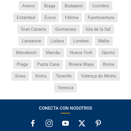
Aveiro
Braga
Budapest
Coimbra
Estambul
Évora
Fátima
Fuerteventura
Gran Canaria
Guimaraes
Isla de la Sal
Lanzarote
Lisboa
Londres
Malta
Marrakech
Marvão
Nueva York
Oporto
Praga
Punta Cana
Riviera Maya
Roma
Sines
Sintra
Tenerife
Valença do Minho
Venecia
CONECTA CON NOSOTROS