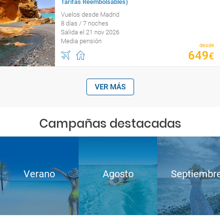
Tarifas Reembolsables)
Vuelos desde Madrid
8 días / 7 noches
Salida el 21 nov 2026
Media pensión
desde
649
€
VER MÁS
Campañas destacadas
Verano
Agosto
Septiembr