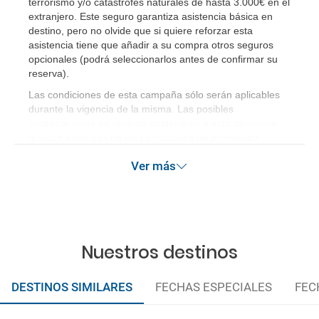
terrorismo y/o catástrofes naturales de hasta 3.000€ en el
extranjero. Este seguro garantiza asistencia básica en
destino, pero no olvide que si quiere reforzar esta
asistencia tiene que añadir a su compra otros seguros
opcionales (podrá seleccionarlos antes de confirmar su
reserva).
Las condiciones de esta campaña sólo serán aplicables
durante la vigencia de la misma. Las posibles
modificaciones de reserva posteriores a esta campaña
quedan excluidas de las condiciones de promoción
anteriormente mencionadas.
Ver más
Nuestros destinos
DESTINOS SIMILARES
FECHAS ESPECIALES
FEC