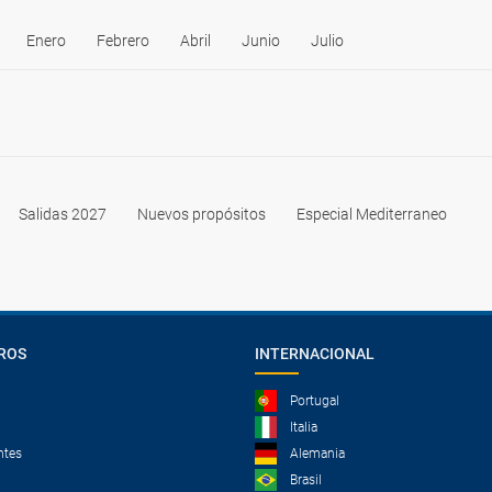
Enero
Febrero
Abril
Junio
Julio
Salidas 2027
Nuevos propósitos
Especial Mediterraneo
ROS
INTERNACIONAL
Portugal
Italia
ntes
Alemania
Brasil