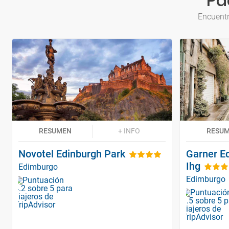
Pa
Encuentr
RESUMEN
+ INFO
RESU
Novotel Edinburgh Park
Garner E
Ihg
Edimburgo
Edimburgo