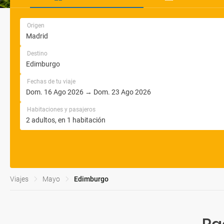
Origen
Destino
Fechas de tu viaje
Habitaciones y pasajeros
Viajes
Mayo
Edimburgo