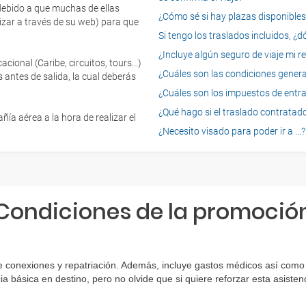
 debido a que muchas de ellas
¿Cómo sé si hay plazas disponibles e
izar a través de su web) para que
Si tengo los traslados incluidos, ¿
¿Incluye algún seguro de viaje mi r
onal (Caribe, circuitos, tours...)
¿Cuáles son las condiciones general
 antes de salida, la cual deberás
¿Cuáles son los impuestos de entrad
¿Qué hago si el traslado contratado
ía aérea a la hora de realizar el
¿Necesito visado para poder ir a ...?
Condiciones de la promoció
 conexiones y repatriación. Además, incluye gastos médicos así como g
ia básica en destino, pero no olvide que si quiere reforzar esta asist