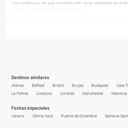
Las condiciones de esta campaña sólo serán aplicables durante 
promoción anteriormente mencionadas.
Destinos similares
Atenas
Belfast
Bristol
Brujas
Budapest
Cala T
La Palma
Liverpool
Londres
Manchester
Menorca
Fechas especiales
Verano
Última hora
Puente de Diciembre
Semana San