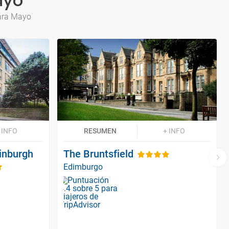
ayo
para Mayo
 INFO
RESUMEN
+ INFO
dinburgh
The Bruntsfield
Edimburgo