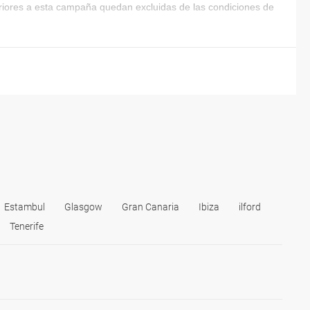
eriores a esta campaña quedan excluidas de las condiciones de
Estambul
Glasgow
Gran Canaria
Ibiza
ilford
Tenerife