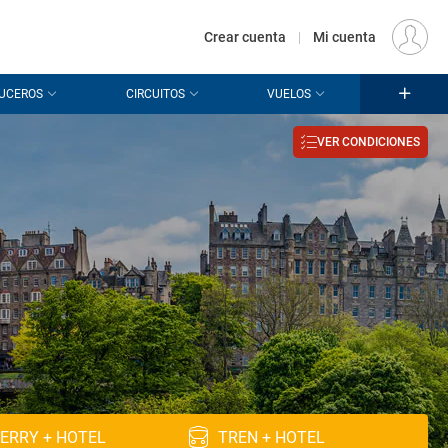
€
Origen
MADRID (MAD)
ES
EUR
Crear cuenta
|
Mi cuenta
UCEROS
CIRCUITOS
VUELOS
VER CONDICIONES
ERRY + HOTEL
TREN + HOTEL