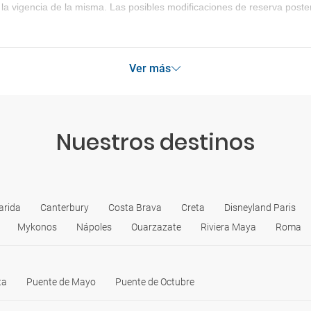
la vigencia de la misma. Las posibles modificaciones de reserva post
Ver más
Nuestros destinos
arida
Canterbury
Costa Brava
Creta
Disneyland Paris
Mykonos
Nápoles
Ouarzazate
Riviera Maya
Roma
ta
Puente de Mayo
Puente de Octubre