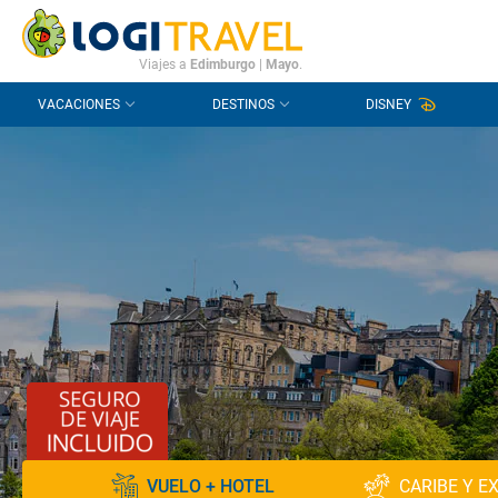
CONTACTO
PREGUNTAS FRECUENTES
Viajes a
Edimburgo
|
Mayo
.
VACACIONES
DESTINOS
DISNEY
VUELO + HOTEL
CARIBE Y E