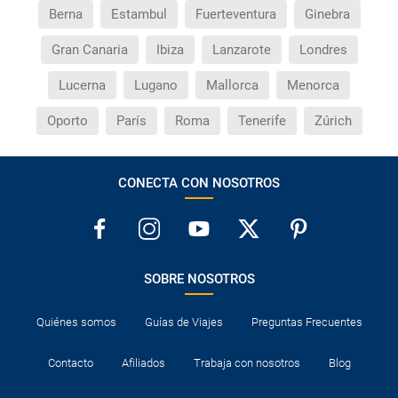
Berna
Estambul
Fuerteventura
Ginebra
Gran Canaria
Ibiza
Lanzarote
Londres
Lucerna
Lugano
Mallorca
Menorca
Oporto
París
Roma
Tenerife
Zúrich
CONECTA CON NOSOTROS
SOBRE NOSOTROS
Quiénes somos
Guías de Viajes
Preguntas Frecuentes
Contacto
Afiliados
Trabaja con nosotros
Blog