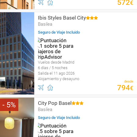
572
€
Ibis Styles Basel City
Basilea
Seguro de Viaje Incluido
Vuelos desde Madrid
6 días / 5 noches
Salida el 11 ago 2026
Alojamiento y desayuno
desde
794
€
City Pop Basel
5
Basilea
Seguro de Viaje Incluido