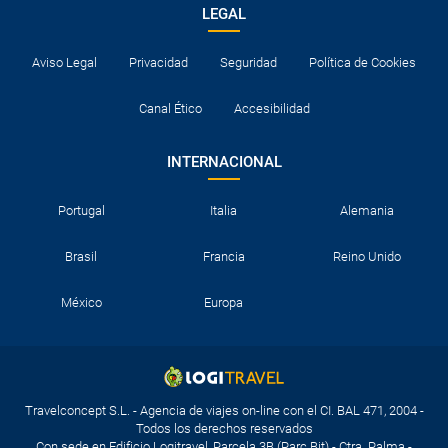
LEGAL
Aviso Legal
Privacidad
Seguridad
Política de Cookies
Canal Ético
Accesibilidad
INTERNACIONAL
Portugal
Italia
Alemania
Brasil
Francia
Reino Unido
México
Europa
Travelconcept S.L. - Agencia de viajes on-line con el CI. BAL 471, 2004 -
Todos los derechos reservados
Con sede en Edificio Logitravel, Parcela 3B (Parc Bit) - Ctra. Palma -