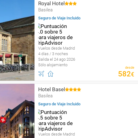
Royal Hotel
Basilea
Seguro de Viaje Incluido
Vuelos desde Madrid
4 días / 3 noches
Salida el 24 ago 2026
Sólo alojamiento
desde
582
€
Hotel Basel
Basilea
Seguro de Viaje Incluido
Vuelos desde Madrid