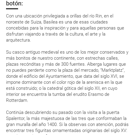
Ve siempre preparado con paraguas y algo de ropa de
botón:
suplemento extra en el mismo aeropuerto.
abrigo, ya que cualquier día puede sorprenderte una
pequeña tormenta, ¡que no impedirá que sigas
En caso de tener que enviarte la documentación de un paquete
Con una ubicación privilegiada a orillas del río Rin, en el
disfrutando de tu viaje!
vacacional (Caribe, circuitos, tours...) te enviaremos la documentación
noroeste de Suiza, Basilea es una de esas ciudades
de tu reserva alrededor de 10 días antes de salida, la cual deberás
concebidas para la inspiración y para aquellas personas que
imprimir y llevar contigo en el viaje.
ENE
FEB
MAR
ABR
disfrutan viajando a través de la cultura, el arte y la
Esta documentación te será requerida en el mostrador de la compañía
arquitectura.
aérea a la hora de realizar el check-in el día de la salida.
4 °C
6 °C
11 °C
15 °C
Su casco antiguo medieval es uno de los mejor conservados y
-3 °C
-3 °C
0 °C
3 °C
más bonitos de nuestro continente, con estrechas calles,
MODIFICACIÓN ó CANCELACIÓN ¿Puedo anular o
plazas recónditas y más de 300 fuentes. Alberga lugares que
modificar una reserva del viaje? ¿Qué gastos puede
no puedes perderte como la plaza del mercado, “Marktplatz”,
donde el edificio del Ayuntamiento, que data del siglo XVI, se
generar una anulación o modificación del viaje?
impone dominante con el color rojo de la arenisca en la que
está construido; o la catedral gótica del siglo XII, en cuyo
¿Qué caducidad debe tener mi pasaporte para ir
interior se encuentra la tumba del erudito Erasmo de
a...?
Rotterdam.
Continúa descubriendo su pasado con la visita a la puerta
¿Con cuánta antelación tengo que estar en el
Spalentor, la más majestuosa de las tres que conformaban la
aeropuerto?
gran muralla del año 1400. Si la observas con atención, podrás
encontrar tres figuritas ornamentadas originarias del siglo XV: