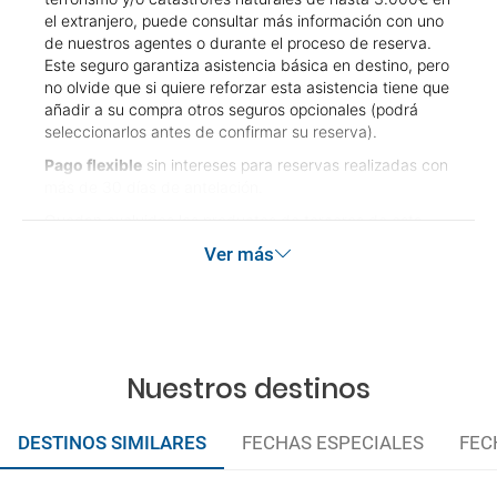
país si viajo a América?
el extranjero, puede consultar más información con uno
de nuestros agentes o durante el proceso de reserva.
Este seguro garantiza asistencia básica en destino, pero
¿Qué hago si el traslado contratado del aeropuerto
no olvide que si quiere reforzar esta asistencia tiene que
al hotel o viceversa no ha aparecido?
añadir a su compra otros seguros opcionales (podrá
seleccionarlos antes de confirmar su reserva).
¿Necesito visado para poder ir a ...?
Pago flexible
sin intereses para reservas realizadas con
más de 30 días de antelación.
¿Por qué me sale el precio de un niño igual que el
Quedan excluidos los productos de terceros de esta
precio de un adulto?
promoción.
Ver más
Las condiciones de esta campaña sólo serán aplicables
¿Cuántas veces debo imprimir el bono de los
durante la vigencia de la misma. Las posibles
traslados?
modificaciones de reserva posteriores a esta campaña
quedan excluidas de las condiciones de promoción
anteriormente mencionadas. Descuento no acumulable.
Nuestros destinos
DESTINOS SIMILARES
FECHAS ESPECIALES
FEC