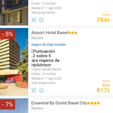
6 días / 5 noches
Salida el 11 ago 2026
Sólo alojamiento
desde
784
€
Airport Hotel Basel
5
Basilea
Seguro de Viaje Incluido
Vuelos desde Madrid
6 días / 5 noches
Salida el 11 ago 2026
desde
Sólo alojamiento
862
€
817
€
Essential By Dorint Basel City
7
Basilea