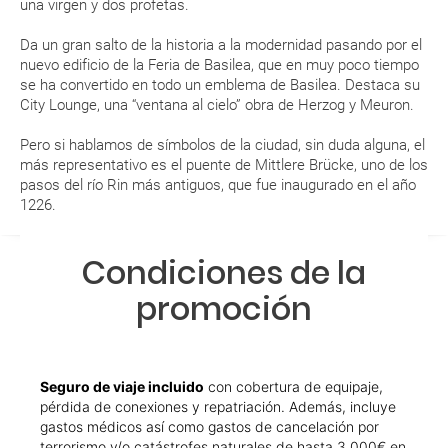
RESERVAR ¿Cómo puedo reservar un viaje de
una virgen y dos profetas.
paquete vacacional en la página web?
Da un gran salto de la historia a la modernidad pasando por el
nuevo edificio de la Feria de Basilea, que en muy poco tiempo
Al realizar la reserva, uno de los servicios ha
se ha convertido en todo un emblema de Basilea. Destaca su
quedado de pendiente de confirmación ¿Cómo
City Lounge, una “ventana al cielo” obra de Herzog y Meuron.
sabré si se confirma el viaje?
Pero si hablamos de símbolos de la ciudad, sin duda alguna, el
más representativo es el puente de Mittlere Brücke, uno de los
¿Cómo sé si hay plazas disponibles en el viaje que
pasos del río Rin más antiguos, que fue inaugurado en el año
quiero al hacer mi solicitud de reserva?
1226.
Si tengo los traslados incluidos, ¿dónde debo
Condiciones de la
dirigirme?
promoción
¿Incluye algún seguro de viaje mi reserva?
¿Cuáles son las condiciones generales en las
Seguro de viaje incluido
con cobertura de equipaje,
reservas de viajes?
pérdida de conexiones y repatriación. Además, incluye
gastos médicos así como gastos de cancelación por
¿Cuáles son los impuestos de entrada y salida del
terrorismo y/o catástrofes naturales de hasta 3.000€ en