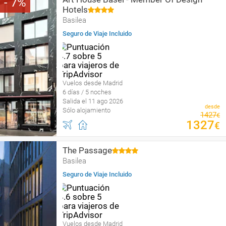
7
Hotels
Basilea
Seguro de Viaje Incluido
Vuelos desde Madrid
6 días / 5 noches
Salida el 11 ago 2026
desde
Sólo alojamiento
1427
€
1327
€
The Passage
Basilea
Seguro de Viaje Incluido
Vuelos desde Madrid