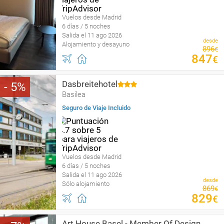
Vuelos desde Madrid
6 días / 5 noches
Salida el 11 ago 2026
desde
Alojamiento y desayuno
896
€
847
€
Dasbreitehotel
5
Basilea
Seguro de Viaje Incluido
Vuelos desde Madrid
6 días / 5 noches
Salida el 11 ago 2026
desde
Sólo alojamiento
869
€
829
€
Art House Basel - Member Of Design