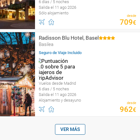
6 días / 5 noches
Salida el 11 ago 2026
Sólo alojamiento
desde
709
€
Radisson Blu Hotel, Basel
Basilea
Seguro de Viaje Incluido
Vuelos desde Madrid
6 días / 5 noches
Salida el 11 ago 2026
Alojamiento y desayuno
desde
962
€
VER MÁS