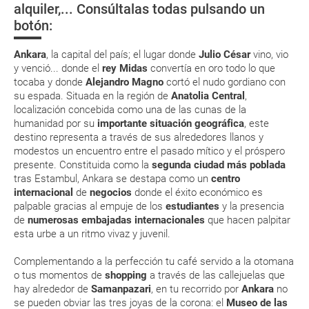
alquiler,... Consúltalas todas pulsando un
a que muchas de ellas exigen la presentación de la tarjeta de embarque
Monedas y tipos de cambios
Turquía
(que deberás realizar a través de su web) para que no te carguen un
botón:
suplemento extra en el mismo aeropuerto.
En caso de tener que enviarte la documentación de un paquete
Ankara
, la capital del país; el lugar donde
Julio César
vino, vio
vacacional (Caribe, circuitos, tours...) te enviaremos la documentación
y venció... donde el
rey Midas
convertía en oro todo lo que
de tu reserva alrededor de 10 días antes de salida, la cual deberás
tocaba y donde
Alejandro Magno
cortó el nudo gordiano con
imprimir y llevar contigo en el viaje.
su espada. Situada en la región de
Anatolia Central
,
Esta documentación te será requerida en el mostrador de la compañía
localización concebida como una de las cunas de la
aérea a la hora de realizar el check-in el día de la salida.
humanidad por su
importante situación geográfica
, este
destino representa a través de sus alrededores llanos y
modestos un encuentro entre el pasado mítico y el próspero
MODIFICACIÓN ó CANCELACIÓN ¿Puedo anular o
presente. Constituida como la
segunda ciudad más
poblada
modificar una reserva del viaje? ¿Qué gastos puede
tras Estambul, Ankara se destapa como un
centro
internacional
de
negocios
donde el éxito económico es
generar una anulación o modificación del viaje?
palpable gracias al empuje de los
estudiantes
y la presencia
de
numerosas embajadas internacionales
que hacen palpitar
¿Qué caducidad debe tener mi pasaporte para ir
esta urbe a un ritmo vivaz y juvenil.
a...?
Complementando a la perfección tu café servido a la otomana
o tus momentos de
shopping
a través de las callejuelas que
¿Con cuánta antelación tengo que estar en el
hay alrededor de
Samanpazari
, en tu recorrido por
Ankara
no
aeropuerto?
se pueden obviar las tres joyas de la corona: el
Museo de las