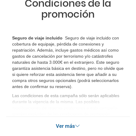
Condiciones de la
¿Cuáles son los impuestos de entrada y salida del
promoción
país si viajo a América?
¿Qué hago si el traslado contratado del aeropuerto
al hotel o viceversa no ha aparecido?
Seguro de viaje incluido
Seguro de viaje incluido con
cobertura de equipaje, pérdida de conexiones y
¿Necesito visado para poder ir a ...?
repatriación. Además, incluye gastos médicos así como
gastos de cancelación por terrorismo y/o catástrofes
naturales de hasta 3.000€ en el extranjero. Este seguro
¿Por qué me sale el precio de un niño igual que el
garantiza asistencia básica en destino, pero no olvide que
precio de un adulto?
si quiere reforzar esta asistencia tiene que añadir a su
compra otros seguros opcionales (podrá seleccionarlos
antes de confirmar su reserva)
.
¿Cuántas veces debo imprimir el bono de los
traslados?
Las condiciones de esta campaña sólo serán aplicables
durante la vigencia de la misma. Las posibles
modificaciones de reserva posteriores a esta campaña
quedan excluidas de las condiciones de promoción
anteriormente mencionadas.
Ver más