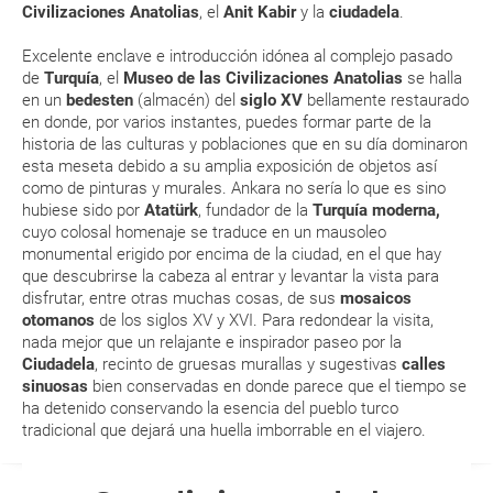
Civilizaciones Anatolias
, el
Anit Kabir
y la
ciudadela
.
RESERVAR ¿Cómo puedo reservar un viaje de
Excelente enclave e introducción idónea al complejo pasado
paquete vacacional en la página web?
de
Turquía
, el
Museo de las Civilizaciones Anatolias
se halla
en un
bedesten
(almacén) del
siglo XV
bellamente restaurado
Al realizar la reserva, uno de los servicios ha
en donde, por varios instantes, puedes formar parte de la
quedado de pendiente de confirmación ¿Cómo
historia de las culturas y poblaciones que en su día dominaron
sabré si se confirma el viaje?
esta meseta debido a su amplia exposición de objetos así
como de pinturas y murales. Ankara no sería lo que es sino
hubiese sido por
Atatürk
, fundador de la
Turquía moderna,
¿Cómo sé si hay plazas disponibles en el viaje que
cuyo colosal homenaje se traduce en un mausoleo
quiero al hacer mi solicitud de reserva?
monumental erigido por encima de la ciudad, en el que hay
que descubrirse la cabeza al entrar y levantar la vista para
disfrutar, entre otras muchas cosas, de sus
mosaicos
Si tengo los traslados incluidos, ¿dónde debo
otomanos
de los siglos XV y XVI. Para redondear la visita,
dirigirme?
nada mejor que un relajante e inspirador paseo por la
Ciudadela
, recinto de gruesas murallas y sugestivas
calles
¿Incluye algún seguro de viaje mi reserva?
sinuosas
bien conservadas en donde parece que el tiempo se
ha detenido conservando la esencia del pueblo turco
tradicional que dejará una huella imborrable en el viajero.
¿Cuáles son las condiciones generales en las
reservas de viajes?