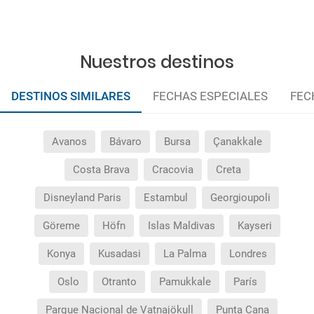
Nuestros destinos
DESTINOS SIMILARES
FECHAS ESPECIALES
FEC
Avanos
Bávaro
Bursa
Çanakkale
Costa Brava
Cracovia
Creta
Disneyland Paris
Estambul
Georgioupoli
Göreme
Höfn
Islas Maldivas
Kayseri
Konya
Kusadasi
La Palma
Londres
Oslo
Otranto
Pamukkale
París
Parque Nacional de Vatnajökull
Punta Cana