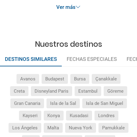
anteriormente mencionadas. Descuento no acumulable.
Ver más
Nuestros destinos
DESTINOS SIMILARES
FECHAS ESPECIALES
FEC
Avanos
Budapest
Bursa
Çanakkale
Creta
Disneyland Paris
Estambul
Göreme
Gran Canaria
Isla de la Sal
Isla de San Miguel
Kayseri
Konya
Kusadasi
Londres
Los Ángeles
Malta
Nueva York
Pamukkale