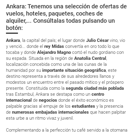
directamente en los mostradores de la aerolínea o realizando el check-
Ankara: Tenemos una selección de ofertas de
in por su web.
Embajadas y Consulados
Ölüdeniz, playas
Éfeso
El Castillo de
vuelos, hoteles, paquetes, coches de
de película en
Pamukkale
Eso sí, deberás estar atento si viajas con una compañía low cost, debido
alquiler,... Consúltalas todas pulsando un
a que muchas de ellas exigen la presentación de la tarjeta de embarque
Monedas y tipos de cambios
Turquía
(que deberás realizar a través de su web) para que no te carguen un
botón:
suplemento extra en el mismo aeropuerto.
En caso de tener que enviarte la documentación de un paquete
Ankara
, la capital del país; el lugar donde
Julio César
vino, vio
vacacional (Caribe, circuitos, tours...) te enviaremos la documentación
y venció... donde el
rey Midas
convertía en oro todo lo que
de tu reserva alrededor de 10 días antes de salida, la cual deberás
tocaba y donde
Alejandro Magno
cortó el nudo gordiano con
imprimir y llevar contigo en el viaje.
su espada. Situada en la región de
Anatolia Central
,
Esta documentación te será requerida en el mostrador de la compañía
localización concebida como una de las cunas de la
aérea a la hora de realizar el check-in el día de la salida.
humanidad por su
importante situación geográfica
, este
destino representa a través de sus alrededores llanos y
modestos un encuentro entre el pasado mítico y el próspero
MODIFICACIÓN ó CANCELACIÓN ¿Puedo anular o
presente. Constituida como la
segunda ciudad más
poblada
modificar una reserva del viaje? ¿Qué gastos puede
tras Estambul, Ankara se destapa como un
centro
internacional
de
negocios
donde el éxito económico es
generar una anulación o modificación del viaje?
palpable gracias al empuje de los
estudiantes
y la presencia
de
numerosas embajadas internacionales
que hacen palpitar
¿Qué caducidad debe tener mi pasaporte para ir
esta urbe a un ritmo vivaz y juvenil.
a...?
Complementando a la perfección tu café servido a la otomana