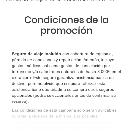
¿Cuáles son las condiciones generales en las
reservas de viajes?
Condiciones de la
¿Cuáles son los impuestos de entrada y salida del
promoción
país si viajo a América?
¿Qué hago si el traslado contratado del aeropuerto
al hotel o viceversa no ha aparecido?
Seguro de viaje incluido
con cobertura de equipaje,
pérdida de conexiones y repatriación. Además, incluye
¿Necesito visado para poder ir a ...?
gastos médicos así como gastos de cancelación por
terrorismo y/o catástrofes naturales de hasta 3.000€ en el
extranjero. Este seguro garantiza asistencia básica en
¿Por qué me sale el precio de un niño igual que el
destino, pero no olvide que si quiere reforzar esta
precio de un adulto?
asistencia tiene que añadir a su compra otros seguros
opcionales (podrá seleccionarlos antes de confirmar su
reserva)
.
¿Cuántas veces debo imprimir el bono de los
traslados?
Las condiciones de esta campaña sólo serán aplicables
durante la vigencia de la misma. Las posibles
modificaciones de reserva posteriores a esta campaña
quedan excluidas de las condiciones de promoción