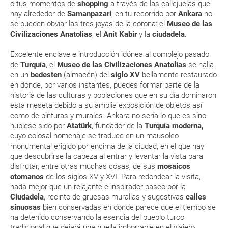
o tus momentos de
shopping
a través de las callejuelas que
¿Con cuánta antelación tengo que estar en el
hay alrededor de
Samanpazari
, en tu recorrido por
Ankara
no
aeropuerto?
se pueden obviar las tres joyas de la corona: el
Museo de las
Civilizaciones Anatolias
, el
Anit Kabir
y la
ciudadela
.
RESERVAR ¿Cómo puedo reservar un viaje de
Excelente enclave e introducción idónea al complejo pasado
paquete vacacional en la página web?
de
Turquía
, el
Museo de las Civilizaciones Anatolias
se halla
en un
bedesten
(almacén) del
siglo XV
bellamente restaurado
Al realizar la reserva, uno de los servicios ha
en donde, por varios instantes, puedes formar parte de la
quedado de pendiente de confirmación ¿Cómo
historia de las culturas y poblaciones que en su día dominaron
sabré si se confirma el viaje?
esta meseta debido a su amplia exposición de objetos así
como de pinturas y murales. Ankara no sería lo que es sino
hubiese sido por
Atatürk
, fundador de la
Turquía moderna,
¿Cómo sé si hay plazas disponibles en el viaje que
cuyo colosal homenaje se traduce en un mausoleo
quiero al hacer mi solicitud de reserva?
monumental erigido por encima de la ciudad, en el que hay
que descubrirse la cabeza al entrar y levantar la vista para
disfrutar, entre otras muchas cosas, de sus
mosaicos
Si tengo los traslados incluidos, ¿dónde debo
otomanos
de los siglos XV y XVI. Para redondear la visita,
dirigirme?
nada mejor que un relajante e inspirador paseo por la
Ciudadela
, recinto de gruesas murallas y sugestivas
calles
¿Incluye algún seguro de viaje mi reserva?
sinuosas
bien conservadas en donde parece que el tiempo se
ha detenido conservando la esencia del pueblo turco
tradicional que dejará una huella imborrable en el viajero.