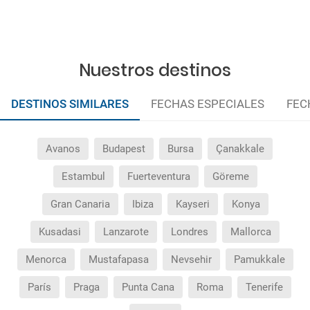
Nuestros destinos
DESTINOS SIMILARES
FECHAS ESPECIALES
FEC
Avanos
Budapest
Bursa
Çanakkale
Estambul
Fuerteventura
Göreme
Gran Canaria
Ibiza
Kayseri
Konya
Kusadasi
Lanzarote
Londres
Mallorca
Menorca
Mustafapasa
Nevsehir
Pamukkale
París
Praga
Punta Cana
Roma
Tenerife