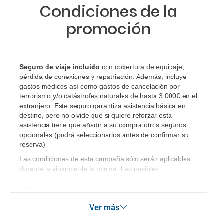
Condiciones de la
¿Cuáles son los impuestos de entrada y salida del
promoción
país si viajo a América?
¿Qué hago si el traslado contratado del aeropuerto
al hotel o viceversa no ha aparecido?
Seguro de viaje incluido
con cobertura de equipaje,
pérdida de conexiones y repatriación. Además, incluye
¿Necesito visado para poder ir a ...?
gastos médicos así como gastos de cancelación por
terrorismo y/o catástrofes naturales de hasta 3.000€ en el
extranjero. Este seguro garantiza asistencia básica en
¿Por qué me sale el precio de un niño igual que el
destino, pero no olvide que si quiere reforzar esta
precio de un adulto?
asistencia tiene que añadir a su compra otros seguros
opcionales (podrá seleccionarlos antes de confirmar su
reserva)
.
¿Cuántas veces debo imprimir el bono de los
traslados?
Las condiciones de esta campaña sólo serán aplicables
durante la vigencia de la misma. Las posibles
modificaciones de reserva posteriores a esta campaña
quedan excluidas de las condiciones de promoción
anteriormente mencionadas. Descuento no acumulable.
Ver más