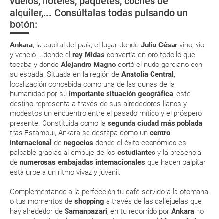
vuelos, hoteles, paquetes, coches de
de película en
Pamukkale
Eso sí, deberás estar atento si viajas con una compañía low cost, debido
alquiler,... Consúltalas todas pulsando un
a que muchas de ellas exigen la presentación de la tarjeta de embarque
Monedas y tipos de cambios
Turquía
(que deberás realizar a través de su web) para que no te carguen un
botón:
suplemento extra en el mismo aeropuerto.
En caso de tener que enviarte la documentación de un paquete
Ankara
, la capital del país; el lugar donde
Julio César
vino, vio
vacacional (Caribe, circuitos, tours...) te enviaremos la documentación
y venció... donde el
rey Midas
convertía en oro todo lo que
de tu reserva alrededor de 10 días antes de salida, la cual deberás
tocaba y donde
Alejandro Magno
cortó el nudo gordiano con
imprimir y llevar contigo en el viaje.
su espada. Situada en la región de
Anatolia Central
,
Esta documentación te será requerida en el mostrador de la compañía
localización concebida como una de las cunas de la
aérea a la hora de realizar el check-in el día de la salida.
humanidad por su
importante situación geográfica
, este
destino representa a través de sus alrededores llanos y
modestos un encuentro entre el pasado mítico y el próspero
MODIFICACIÓN ó CANCELACIÓN ¿Puedo anular o
presente. Constituida como la
segunda ciudad más
poblada
modificar una reserva del viaje? ¿Qué gastos puede
tras Estambul, Ankara se destapa como un
centro
internacional
de
negocios
donde el éxito económico es
generar una anulación o modificación del viaje?
palpable gracias al empuje de los
estudiantes
y la presencia
de
numerosas embajadas internacionales
que hacen palpitar
¿Qué caducidad debe tener mi pasaporte para ir
esta urbe a un ritmo vivaz y juvenil.
a...?
Complementando a la perfección tu café servido a la otomana
o tus momentos de
shopping
a través de las callejuelas que
¿Con cuánta antelación tengo que estar en el
hay alrededor de
Samanpazari
, en tu recorrido por
Ankara
no
aeropuerto?