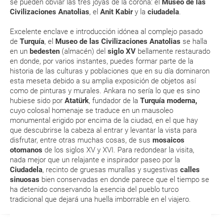
se pueden obviar las tres joyas de la corona: el
Museo de las
Civilizaciones Anatolias
, el
Anit Kabir
y la
ciudadela
.
RESERVAR ¿Cómo puedo reservar un viaje de
Excelente enclave e introducción idónea al complejo pasado
paquete vacacional en la página web?
de
Turquía
, el
Museo de las Civilizaciones Anatolias
se halla
en un
bedesten
(almacén) del
siglo XV
bellamente restaurado
Al realizar la reserva, uno de los servicios ha
en donde, por varios instantes, puedes formar parte de la
quedado de pendiente de confirmación ¿Cómo
historia de las culturas y poblaciones que en su día dominaron
sabré si se confirma el viaje?
esta meseta debido a su amplia exposición de objetos así
como de pinturas y murales. Ankara no sería lo que es sino
hubiese sido por
Atatürk
, fundador de la
Turquía moderna,
¿Cómo sé si hay plazas disponibles en el viaje que
cuyo colosal homenaje se traduce en un mausoleo
quiero al hacer mi solicitud de reserva?
monumental erigido por encima de la ciudad, en el que hay
que descubrirse la cabeza al entrar y levantar la vista para
disfrutar, entre otras muchas cosas, de sus
mosaicos
Si tengo los traslados incluidos, ¿dónde debo
otomanos
de los siglos XV y XVI. Para redondear la visita,
dirigirme?
nada mejor que un relajante e inspirador paseo por la
Ciudadela
, recinto de gruesas murallas y sugestivas
calles
¿Incluye algún seguro de viaje mi reserva?
sinuosas
bien conservadas en donde parece que el tiempo se
ha detenido conservando la esencia del pueblo turco
tradicional que dejará una huella imborrable en el viajero.
¿Cuáles son las condiciones generales en las
reservas de viajes?