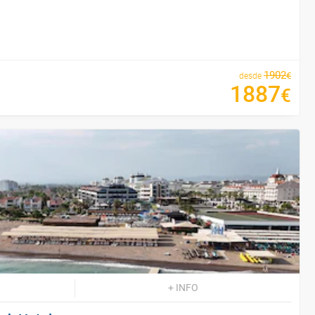
1902
€
desde
1887
€
+ INFO