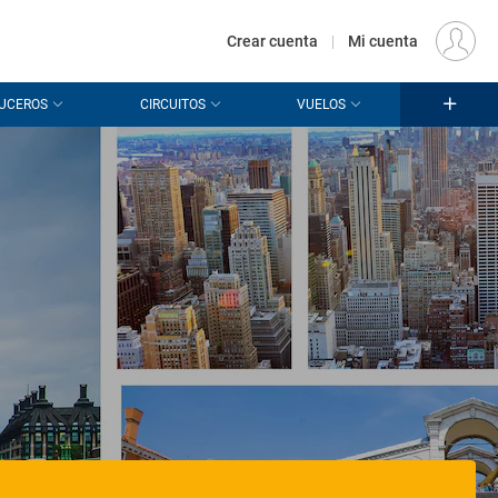
€
Origen
MADRID (MAD)
ES
EUR
Crear cuenta
|
Mi cuenta
UCEROS
CIRCUITOS
VUELOS