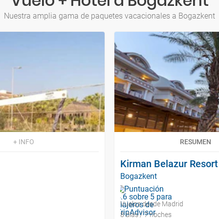
Vuelo + Hotel a Bogazkent
Nuestra amplia gama de paquetes vacacionales a Bogazkent
+ INFO
RESUMEN
Kirman Belazur Resort
Bogazkent
Vuelos desde Madrid
8 días / 7 noches