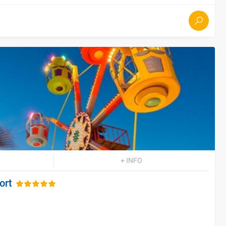
+ INFO
ort