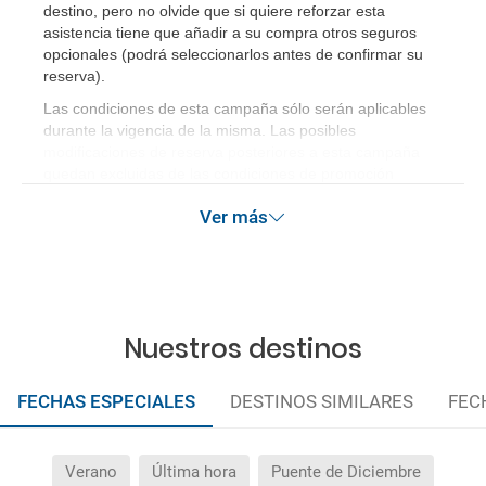
destino, pero no olvide que si quiere reforzar esta
asistencia tiene que añadir a su compra otros seguros
opcionales (podrá seleccionarlos antes de confirmar su
reserva)
.
Las condiciones de esta campaña sólo serán aplicables
durante la vigencia de la misma. Las posibles
modificaciones de reserva posteriores a esta campaña
quedan excluidas de las condiciones de promoción
anteriormente mencionadas.
Ver más
Nuestros destinos
FECHAS ESPECIALES
DESTINOS SIMILARES
FEC
Verano
Última hora
Puente de Diciembre