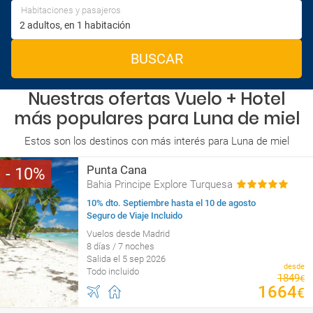
Habitaciones y pasajeros
BUSCAR
Nuestras ofertas Vuelo + Hotel
más populares para Luna de miel
Estos son los destinos con más interés para Luna de miel
Punta Cana
10
Bahia Principe Explore Turquesa
10% dto. Septiembre hasta el 10 de agosto
Seguro de Viaje Incluido
Vuelos desde Madrid
8 días / 7 noches
Salida el 5 sep 2026
desde
Todo incluido
1849
€
1664
€