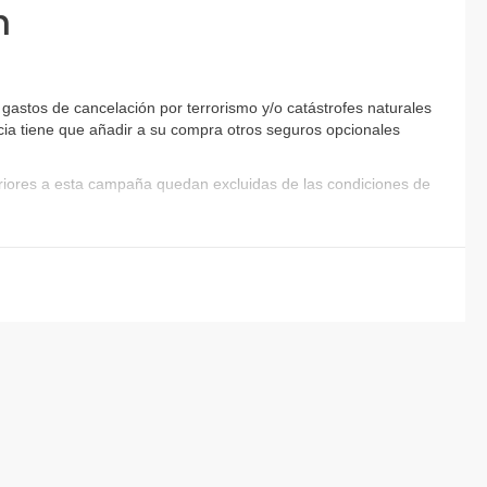
n
astos de cancelación por terrorismo y/o catástrofes naturales
encia tiene que añadir a su compra otros seguros opcionales
eriores a esta campaña quedan excluidas de las condiciones de