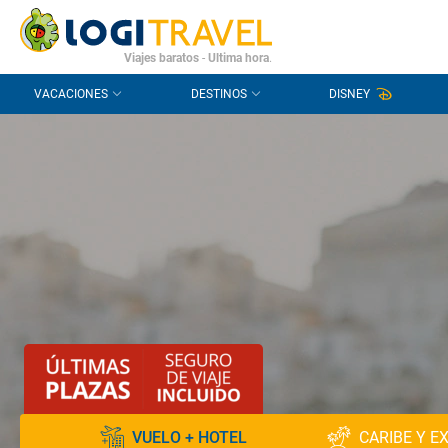
CONTACTO
PREGUNTAS FRECUENTES
Viajes baratos
-
Ultima hora
.
VACACIONES
DESTINOS
DISNEY
VUELO + HOTEL
CARIBE Y E