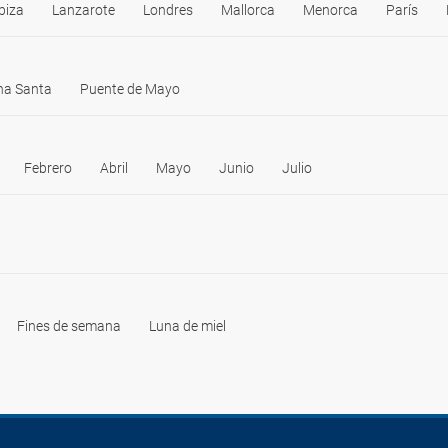
biza
Lanzarote
Londres
Mallorca
Menorca
París
a Santa
Puente de Mayo
Febrero
Abril
Mayo
Junio
Julio
Fines de semana
Luna de miel