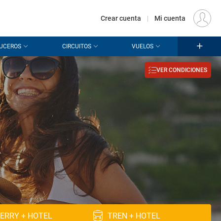
€
Origen
MADRID (MAD)
ES
EUR
Crear cuenta
|
Mi cuenta
UCEROS
CIRCUITOS
VUELOS
VER CONDICIONES
ERRY + HOTEL
TREN + HOTEL