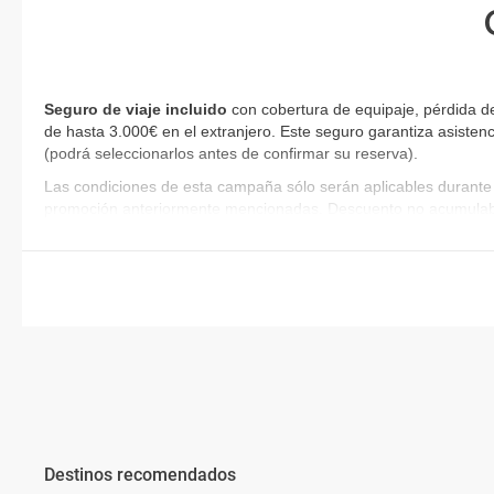
Seguro de viaje incluido
con cobertura de equipaje, pérdida de
de hasta 3.000€ en el extranjero. Este seguro garantiza asistenc
(podrá seleccionarlos antes de confirmar su reserva)
.
Las condiciones de esta campaña sólo serán aplicables durante 
promoción anteriormente mencionadas. Descuento no acumulab
Destinos recomendados