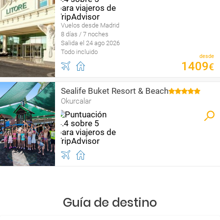
Vuelos desde Madrid
8 días / 7 noches
Salida el 24 ago 2026
Todo incluido
desde
1409
€
Sealife Buket Resort & Beach
Okurcalar
Guía de destino