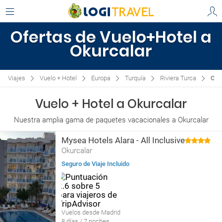
Ofertas de Vuelo+Hotel a
Okurcalar
Viajes
Vuelo + Hotel
Europa
Turquía
Riviera Turca
Oku
Vuelo + Hotel a Okurcalar
Nuestra amplia gama de paquetes vacacionales a Okurcalar
Mysea Hotels Alara - All Inclusive
Okurcalar
Seguro de Viaje Incluido
Vuelos desde Madrid
8 días / 7 noches