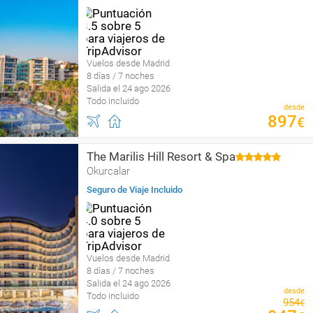
Vuelos desde Madrid
8 días / 7 noches
Salida el 24 ago 2026
Todo incluido
desde
897
€
The Marilis Hill Resort & Spa
Okurcalar
Seguro de Viaje Incluido
Vuelos desde Madrid
8 días / 7 noches
Salida el 24 ago 2026
desde
Todo incluido
954
€