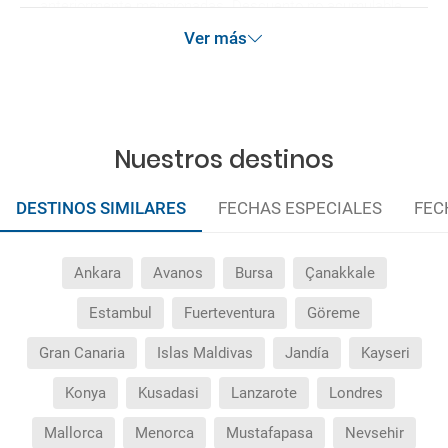
anteriormente mencionadas. Descuento no acumulable.
Ver más
Nuestros destinos
DESTINOS SIMILARES
FECHAS ESPECIALES
FEC
Ankara
Avanos
Bursa
Çanakkale
Estambul
Fuerteventura
Göreme
Gran Canaria
Islas Maldivas
Jandía
Kayseri
Konya
Kusadasi
Lanzarote
Londres
Mallorca
Menorca
Mustafapasa
Nevsehir