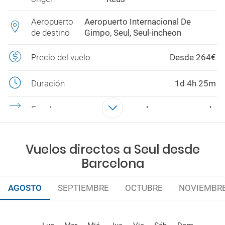
Aeropuerto
Aeropuerto Internacional De
de destino
Gimpo, Seul, Seul-incheon
Precio del vuelo
Desde 264€
Duración
1d 4h 25m
Escalas
Hay vuelos con una escala
Aerolíneas
AIR CHINA , ETIHAD , LUFTHANSA,
ASIANA , CHINA EASTERN AIRLINES
Vuelos directos a Seul desde
Barcelona
AGOSTO
SEPTIEMBRE
OCTUBRE
NOVIEMBR