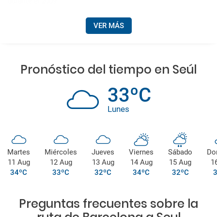
durante el 2009.
VER MÁS
Pronóstico del tiempo en Seúl
33ºC
Lunes
Martes
Miércoles
Jueves
Viernes
Sábado
Do
11 Aug
12 Aug
13 Aug
14 Aug
15 Aug
1
34ºC
33ºC
32ºC
34ºC
32ºC
Preguntas frecuentes sobre la