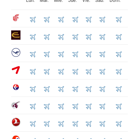
Lun.
Mar.
Mié.
Jue.
Vie.
Sáb.
Dom.