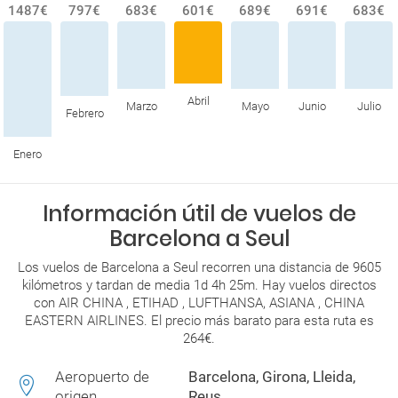
1487€
797€
683€
601€
689€
691€
683€
Abril
Marzo
Mayo
Junio
Julio
Febrero
Enero
Información útil de vuelos de
Barcelona a Seul
Los vuelos de Barcelona a Seul recorren una distancia de 9605
kilómetros y tardan de media 1d 4h 25m. Hay vuelos directos
con AIR CHINA , ETIHAD , LUFTHANSA, ASIANA , CHINA
EASTERN AIRLINES. El precio más barato para esta ruta es
264€.
Aeropuerto de
Barcelona, Girona, Lleida,
origen
Reus