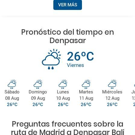
VER MÁS
Pronóstico del tiempo en
Denpasar
26ºC
Viernes
Sábado
Domingo
Lunes
Martes
Miércoles
J
08 Aug
09 Aug
10 Aug
11 Aug
12 Aug
1
26ºC
26ºC
26ºC
26ºC
26ºC
Preguntas frecuentes sobre la
ruta de Madrid a Denpasar Bali