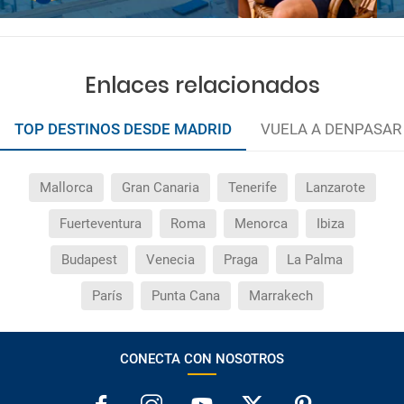
Enlaces relacionados
TOP DESTINOS DESDE MADRID
VUELA A DENPASAR
Mallorca
Gran Canaria
Tenerife
Lanzarote
Fuerteventura
Roma
Menorca
Ibiza
Budapest
Venecia
Praga
La Palma
París
Punta Cana
Marrakech
CONECTA CON NOSOTROS