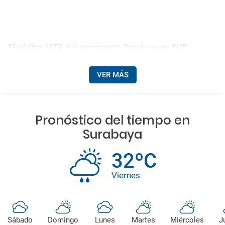
El código IATA del aeropuerto Surabaya es SUB
VER MÁS
Pronóstico del tiempo en
Surabaya
32ºC
Viernes
Sábado
Domingo
Lunes
Martes
Miércoles
J