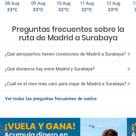
08 Aug
09 Aug
10 Aug
11 Aug
12 Aug
1
33ºC
33ºC
32ºC
32ºC
33ºC
Preguntas frecuentes sobre la
ruta de Madrid a Surabaya
¿Qué aeropuertos tienen conexiones de Madrid a Surabaya?
¿Qué distancia hay entre Madrid y Surabaya?
¿Cuál es el mes más caro para viajar de Madrid a Surabaya?
Ver todas las preguntas frecuentes de vuelos