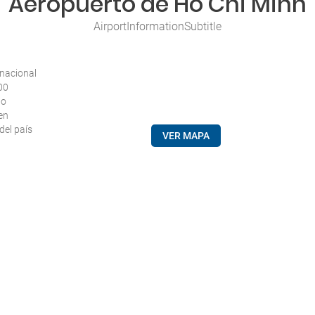
Aeropuerto de Ho Chi Minh
AirportInformationSubtitle
rnacional
00
to
en
del país
VER MAPA