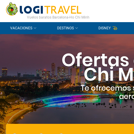
CONTACTO
PREGUNTAS FRECUENTES
Vuelos baratos Barcelona-Ho Chi Minh
VACACIONES
DESTINOS
DISNEY
Ofertas
Chi M
Te ofrecemos 
aero