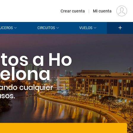
€
Origen
MADRID (MAD)
ES
EUR
Crear cuenta
|
Mi cuenta
UCEROS
CIRCUITOS
VUELOS
tos a Ho
celona
ando cualquier
asos.