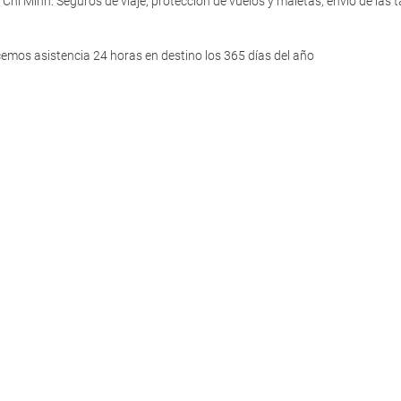
 Chi Minh: Seguros de viaje, protección de vuelos y maletas, envío de las
cemos asistencia 24 horas en destino los 365 días del año