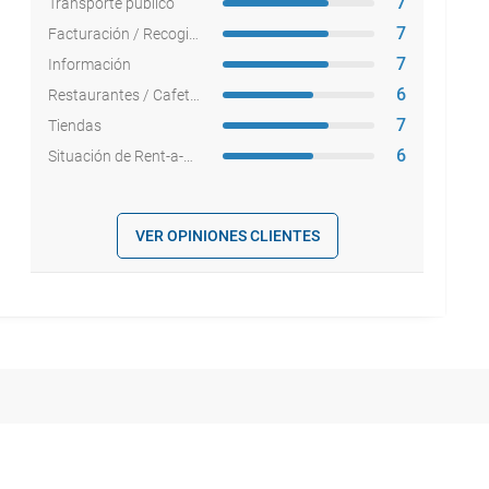
7
Transporte público
7
Facturación / Recogida equipajes
7
Información
6
Restaurantes / Cafeterías
7
Tiendas
6
Situación de Rent-a-cars
VER OPINIONES CLIENTES