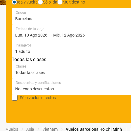
Ida y vuelta
Sólo ida
Multidestino
Origen
Fechas de tu viaje
Pasajeros
Todas las clases
Clases
Descuentos y bonificaciones
Sólo vuelos directos
Vuelos
Asia
Vietnam
Vuelos Barcelona Ho Chi Minh