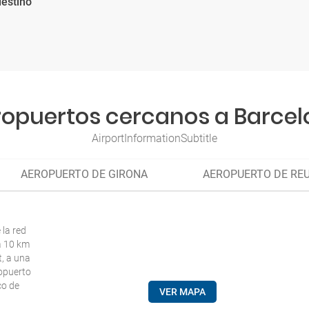
estino
opuertos cercanos a Barce
AirportInformationSubtitle
AEROPUERTO DE GIRONA
AEROPUERTO DE RE
la red
a 10 km
t, a una
ropuerto
co de
VER MAPA