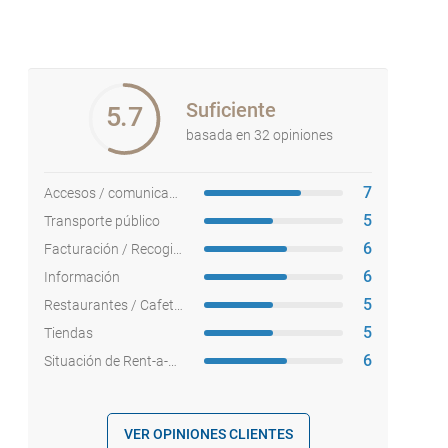
Suficiente
5.7
basada en 32 opiniones
7
Accesos / comunicaciones
5
Transporte público
6
Facturación / Recogida equipajes
6
Información
5
Restaurantes / Cafeterías
5
Tiendas
6
Situación de Rent-a-cars
VER OPINIONES CLIENTES