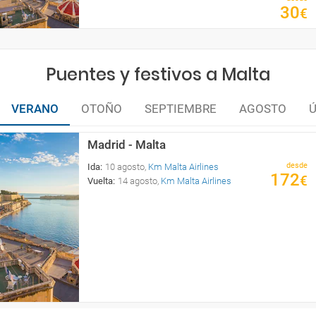
30
€
Puentes y festivos a Malta
VERANO
OTOÑO
SEPTIEMBRE
AGOSTO
Ú
Madrid - Malta
desde
Ida
:
10 agosto
,
Km Malta Airlines
172
€
Vuelta
:
14 agosto
,
Km Malta Airlines