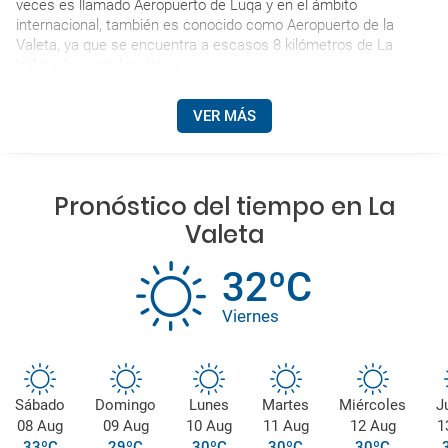
veces es llamado Aeropuerto de Luqa y en el ámbito
internacional, también es conocido como Aeropuerto de la
Valeta, ya que se encuentra a escasos 8 kilómetros de La
Valeta, la capital maltesa.
VER MÁS
Pronóstico del tiempo en La
Valeta
32ºC
Viernes
Sábado
Domingo
Lunes
Martes
Miércoles
J
08 Aug
09 Aug
10 Aug
11 Aug
12 Aug
1
33ºC
29ºC
30ºC
30ºC
30ºC