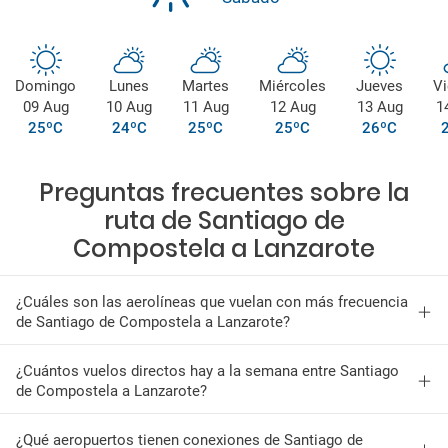
Domingo
Lunes
Martes
Miércoles
Jueves
Vi
09 Aug
10 Aug
11 Aug
12 Aug
13 Aug
1
25ºC
24ºC
25ºC
25ºC
26ºC
Preguntas frecuentes sobre la
ruta de Santiago de
Compostela a Lanzarote
¿Cuáles son las aerolíneas que vuelan con más frecuencia
de Santiago de Compostela a Lanzarote?
¿Cuántos vuelos directos hay a la semana entre Santiago
de Compostela a Lanzarote?
¿Qué aeropuertos tienen conexiones de Santiago de