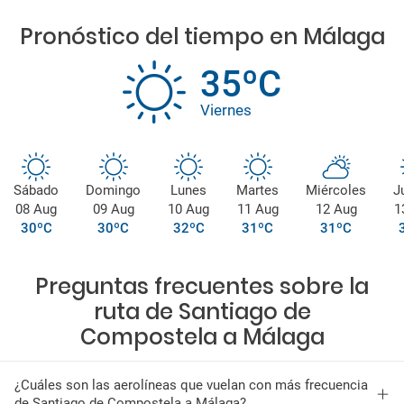
Pronóstico del tiempo en Málaga
35ºC
Viernes
Sábado
Domingo
Lunes
Martes
Miércoles
J
08 Aug
09 Aug
10 Aug
11 Aug
12 Aug
1
30ºC
30ºC
32ºC
31ºC
31ºC
Preguntas frecuentes sobre la
ruta de Santiago de
Compostela a Málaga
¿Cuáles son las aerolíneas que vuelan con más frecuencia
de Santiago de Compostela a Málaga?