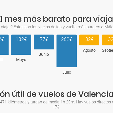
El mes más barato para viaja
viajar? Estos son los vuelos de ida y vuelta más baratos a Mál
2€
132€
77€
262€
32€
3
Agosto
Septi
Junio
il
Mayo
Julio
ón útil de vuelos de Valenci
 471 kilómetros y tardan de media 1h 20m. Hay vuelos directos c
17€.