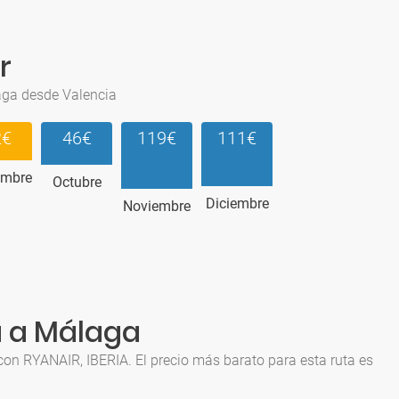
r
aga desde Valencia
2€
46€
119€
111€
embre
Octubre
Diciembre
Noviembre
a a Málaga
on RYANAIR, IBERIA. El precio más barato para esta ruta es