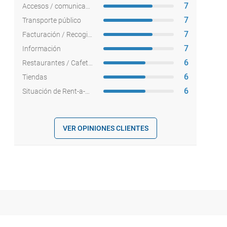
7
Accesos / comunicaciones
7
Transporte público
7
Facturación / Recogida equipajes
7
Información
6
Restaurantes / Cafeterías
6
Tiendas
6
Situación de Rent-a-cars
VER OPINIONES CLIENTES