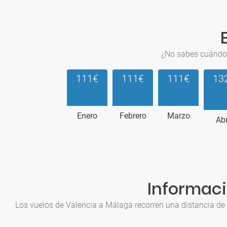
¿No sabes cuándo 
111€
111€
111€
13
Enero
Febrero
Marzo
Abr
Informaci
Los vuelos de Valencia a Málaga recorren una distancia de