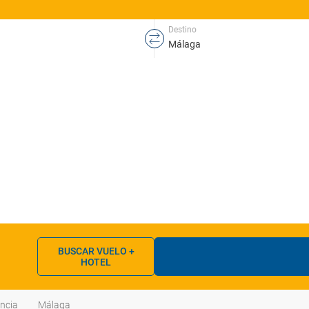
Destino
BUSCAR VUELO +
HOTEL
ncia
Málaga