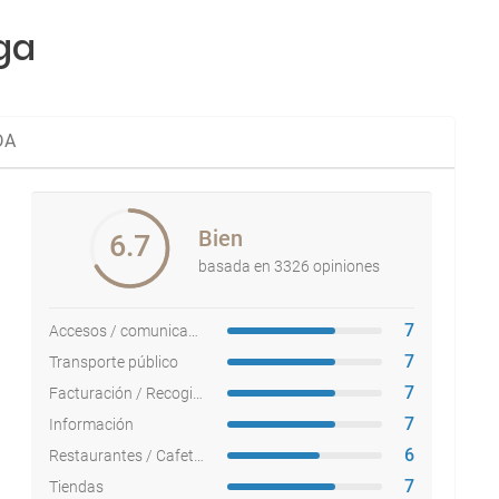
ga
DA
Bien
6.7
basada en 3326 opiniones
7
Accesos / comunicaciones
7
Transporte público
7
Facturación / Recogida equipajes
7
Información
6
Restaurantes / Cafeterías
7
Tiendas