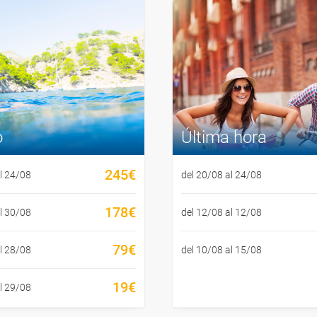
o
Última hora
245€
l 24/08
del 20/08 al 24/08
178€
l 30/08
del 12/08 al 12/08
79€
l 28/08
del 10/08 al 15/08
19€
l 29/08