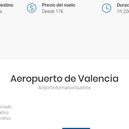
estino
Precio del vuelo
Durac
a
Desde 17€
1h 2
Aeropuerto de Valencia
AirportInformationSubtitle
tionado
ráfico
tráfico