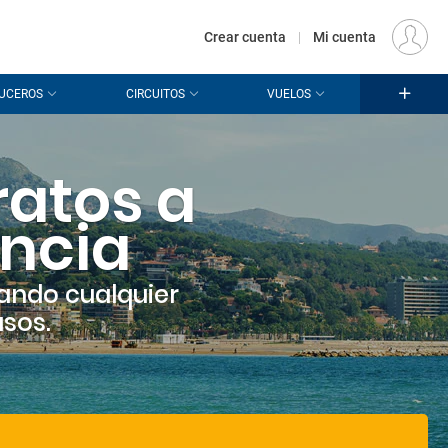
€
Origen
MADRID (MAD)
ES
EUR
Crear cuenta
|
Mi cuenta
UCEROS
CIRCUITOS
VUELOS
ratos a
ncia
ando cualquier
asos.