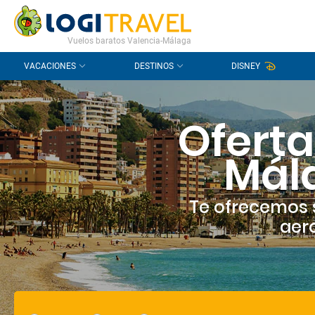
CONTACTO
PREGUNTAS FRECUENTES
Vuelos baratos Valencia-Málaga
VACACIONES
DESTINOS
DISNEY
Oferta
Mál
Te ofrecemos 
aero