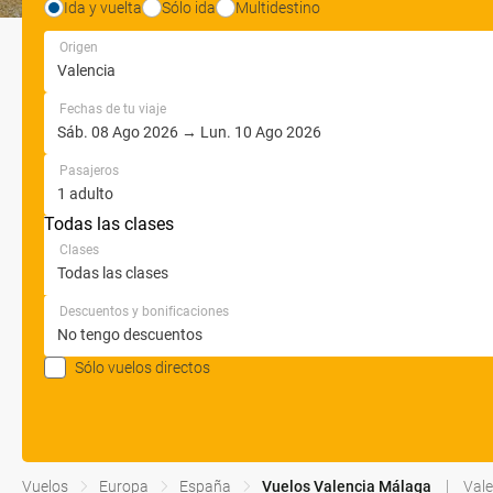
Ida y vuelta
Sólo ida
Multidestino
Origen
Fechas de tu viaje
Pasajeros
Todas las clases
Clases
Descuentos y bonificaciones
Sólo vuelos directos
Vuelos
Europa
España
Vuelos Valencia Málaga
Vale