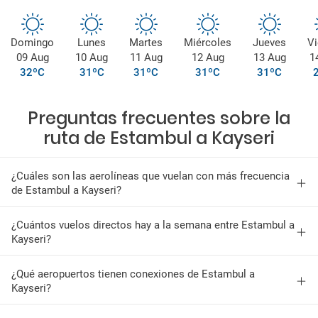
Domingo
Lunes
Martes
Miércoles
Jueves
Vi
09 Aug
10 Aug
11 Aug
12 Aug
13 Aug
1
32ºC
31ºC
31ºC
31ºC
31ºC
Preguntas frecuentes sobre la
ruta de Estambul a Kayseri
¿Cuáles son las aerolíneas que vuelan con más frecuencia
de Estambul a Kayseri?
¿Cuántos vuelos directos hay a la semana entre Estambul a
Kayseri?
¿Qué aeropuertos tienen conexiones de Estambul a
Kayseri?