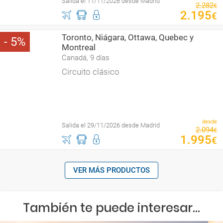
Salida el 11/11/2026 desde Madrid
2
.
282
€
2
.
195
€
Toronto, Niágara, Ottawa, Quebec y
5
Montreal
Canadá, 9 días
Circuito clásico
desde
Salida el 29/11/2026 desde Madrid
2
.
094
€
1
.
995
€
VER MÁS PRODUCTOS
También te puede interesar...