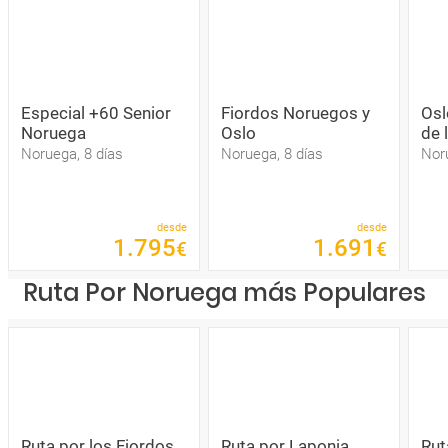
Especial +60 Senior
Fiordos Noruegos y
Osl
Noruega
Oslo
de 
Noruega, 8 días
Noruega, 8 días
Nor
desde
desde
1
.
795
1
.
691
€
€
Ruta Por Noruega más Populares
Ruta por los Fiordos
Ruta por Laponia,
Rut