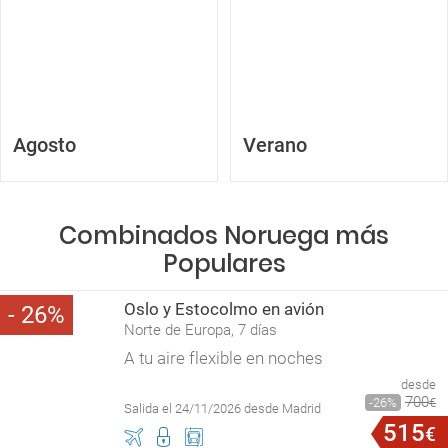
Agosto
Verano
Combinados Noruega más
Populares
Oslo y Estocolmo en avión
26
Norte de Europa, 7 días
A tu aire flexible en noches
desde
700
26
€
Salida el 24/11/2026 desde Madrid
515
€