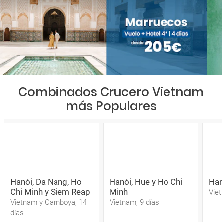
Combinados Crucero Vietnam
más Populares
Hanói, Da Nang, Ho
Hanói, Hue y Ho Chi
Han
Chi Minh y Siem Reap
Minh
Viet
Vietnam y Camboya, 14
Vietnam, 9 días
días