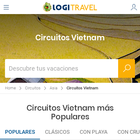
Circuitos Vietnam
Descubre tus vacaciones
Home
Circuitos
Asia
Circuitos Vietnam
Circuitos Vietnam más
Populares
POPULARES
CLÁSICOS
CON PLAYA
CON CR