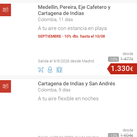
Medellín, Pereira, Eje Cafetero y
Cartagena de Indias
Colombia, 11 días
A tu aire con estancia en playa
SEPTIEMBRE - 10% dto. hasta el 10/08
desde
1
.
477
10
€
Salida el 9/9/2026 desde Madrid
1
.
330
€
Cartagena de Indias y San Andrés
Colombia, 9 días
A tu aire flexible en noches
desde
1
.
604
13
€