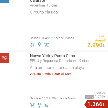
Calafate
Argentina, 13 días
Circuito clásico
desde
Salida el 3/4/2027 desde Madrid
3
.
528
€
2
.
990
€
Nueva York y Punta Cana
EEUU y República Dominicana, 9 días
A tu aire con estancia en playa
20% dto. Otoño. Hasta el 1/09
desde
1
.
707
20
€
Salida el 11/11/2026 desde Madrid
1
.
366
€