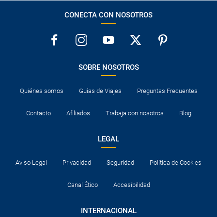
con uno de nuestros agentes o durante el
CONECTA CON NOSOTROS
proceso de reserva. Este seguro garantiza
asistencia básica en destino, pero no olvide que
si quiere reforzar esta asistencia tiene que
añadir a su compra otros seguros opcionales
(podrá seleccionarlos antes de confirmar su
reserva).
Pago flexible
sin intereses para reservas
SOBRE NOSOTROS
realizadas con más de 30 días de antelación.
Quiénes somos
Guías de Viajes
Preguntas Frecuentes
Contacto
Afiliados
Trabaja con nosotros
Blog
LEGAL
Aviso Legal
Privacidad
Seguridad
Política de Cookies
Canal Ético
Accesibilidad
INTERNACIONAL