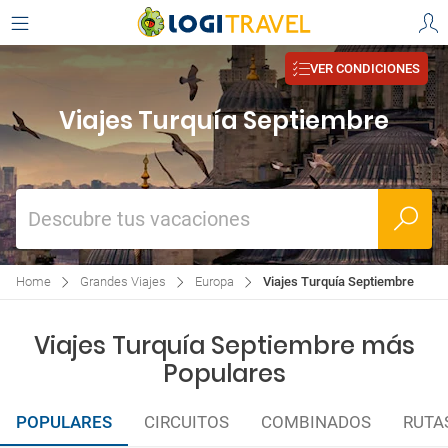
VER CONDICIONES
Viajes Turquía Septiembre
Descubre tus vacaciones
Home
Grandes Viajes
Europa
Viajes Turquía Septiembre
Viajes Turquía Septiembre más
Populares
POPULARES
CIRCUITOS
COMBINADOS
RUTA