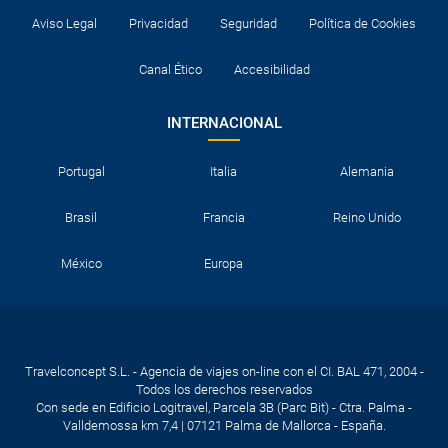
Aviso Legal
Privacidad
Seguridad
Política de Cookies
Canal Ético
Accesibilidad
INTERNACIONAL
Portugal
Italia
Alemania
Brasil
Francia
Reino Unido
México
Europa
Travelconcept S.L. - Agencia de viajes on-line con el CI. BAL 471, 2004 -
Todos los derechos reservados
Con sede en Edificio Logitravel, Parcela 3B (Parc Bit) - Ctra. Palma -
Valldemossa km 7,4 | 07121 Palma de Mallorca - España.