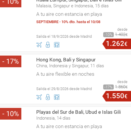
10
Malasia, Singapur e Indonesia, 15 días
A tu aire con estancia en playa
SEPTIEMBRE - 10% dto. hasta el 10/08
desde
1
.
402
10
€
Salida el 18/9/2026 desde Madrid
1
.
262
€
Hong Kong, Bali y Singapur
17
China, Indonesia y Singapur, 11 días
A tu aire flexible en noches
desde
1
.
860
17
€
Salida el 29/8/2026 desde Madrid
1
.
550
€
Playas del Sur de Bali, Ubud e Islas Gili
10
Indonesia, 14 días
A tu aire con estancia en playa