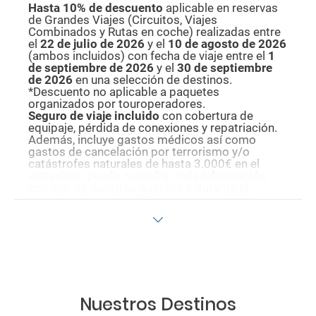
Hasta 10% de descuento
aplicable en reservas
de Grandes Viajes (Circuitos, Viajes
Combinados y Rutas en coche) realizadas entre
el
22 de julio de 2026
y el
10 de agosto de
2026
(ambos incluidos) con fecha de viaje entre el
1
de septiembre de 2026
y el
30 de septiembre
de 2026
en una selección de destinos.
*Descuento no aplicable a paquetes
organizados por touroperadores.
Seguro de viaje incluido
con cobertura de
equipaje, pérdida de conexiones y repatriación.
Además, incluye gastos médicos así como
gastos de cancelación por terrorismo y/o
catástrofes naturales de hasta 3.000€ en el
extranjero, puede consultar más información
con uno de nuestros agentes o durante el
proceso de reserva. Este seguro garantiza
asistencia básica en destino, pero no olvide que
si quiere reforzar esta asistencia tiene que
añadir a su compra otros seguros opcionales
(podrá seleccionarlos antes de confirmar su
reserva).
Pago flexible
sin intereses para reservas
realizadas con más de 30 días de antelación.
Quedan excluidos los productos de terceros de
Nuestros Destinos
esta promoción.