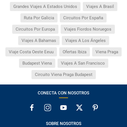
Grandes Viajes A Estados Unidos
Viajes A Brasil
Ruta Por Galicia
Circuitos Por España
Circuitos Por Europa
Viajes Fiordos Noruegos
Viajes A Bahamas
Viajes A Los Ángeles
Viaje Costa Oeste Eeuu
Ofertas Ibiza
Viena Praga
Budapest Viena
Viajes A San Francisco
Circuito Viena Praga Budapest
CONECTA CON NOSOTROS
SOBRE NOSOTROS