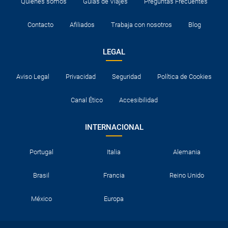
Quiénes somos
Guías de Viajes
Preguntas Frecuentes
Contacto
Afiliados
Trabaja con nosotros
Blog
LEGAL
Aviso Legal
Privacidad
Seguridad
Política de Cookies
Canal Ético
Accesibilidad
INTERNACIONAL
Portugal
Italia
Alemania
Brasil
Francia
Reino Unido
México
Europa