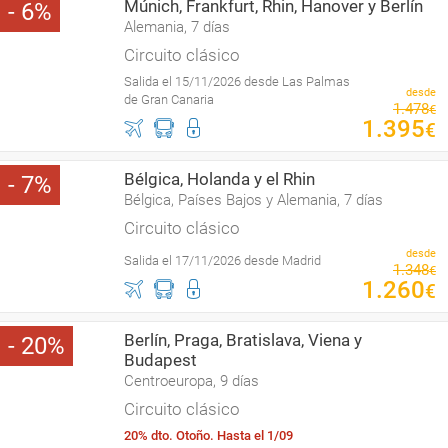
Múnich, Frankfurt, Rhin, Hanover y Berlín
6
Alemania, 7 días
Circuito clásico
Salida el 15/11/2026 desde Las Palmas
desde
de Gran Canaria
1
.
478
€
1
.
395
€
Bélgica, Holanda y el Rhin
7
Bélgica, Países Bajos y Alemania, 7 días
Circuito clásico
desde
Salida el 17/11/2026 desde Madrid
1
.
348
€
1
.
260
€
Berlín, Praga, Bratislava, Viena y
20
Budapest
Centroeuropa, 9 días
Circuito clásico
20% dto. Otoño. Hasta el 1/09