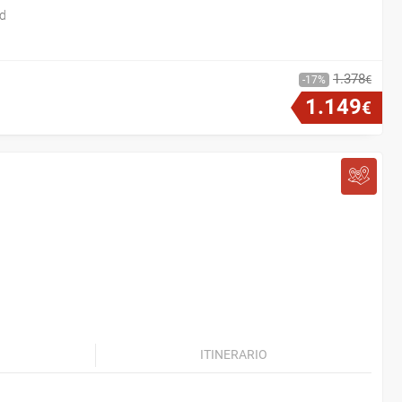
id
1
.
378
€
17
1
.
149
€
ITINERARIO