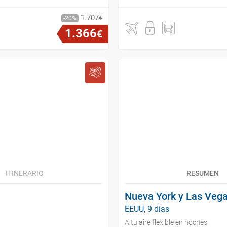
1
.
707
€
20
1
.
366
€
ITINERARIO
RESUMEN
Nueva York y Las Veg
EEUU, 9 días
A tu aire flexible en noches