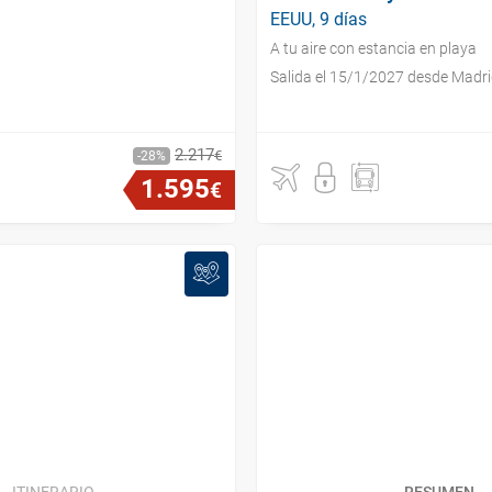
EEUU, 9 días
A tu aire con estancia en playa
Salida el 15/1/2027 desde Madr
2
.
217
€
28
1
.
595
€