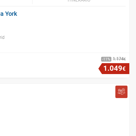
ITINERARIO
a York
rid
1
.
174
€
11
1
.
049
€