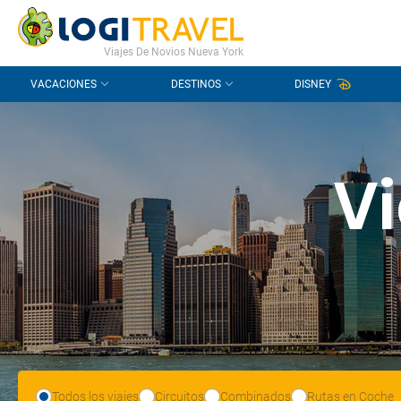
CONTACTO
PREGUNTAS FRECUENTES
Viajes De Novios Nueva York
VACACIONES
DESTINOS
DISNEY
Vi
Todos los viajes
Circuitos
Combinados
Rutas en Coche