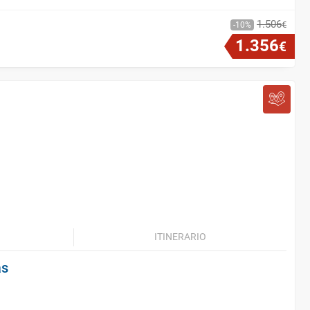
1
.
506
€
10
1
.
356
€
ITINERARIO
as