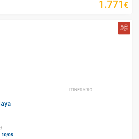
1
.
771
€
ITINERARIO
Maya
id
l 10/08