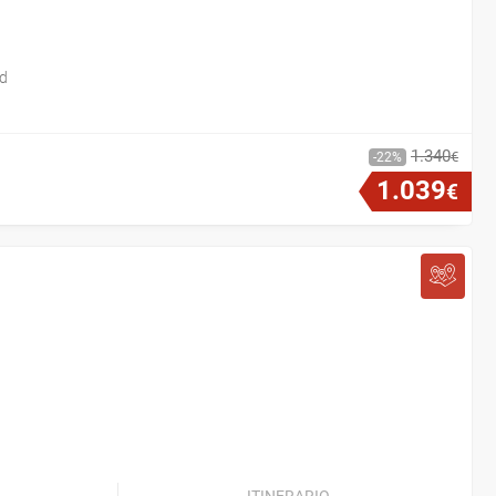
id
1
.
340
€
22
1
.
039
€