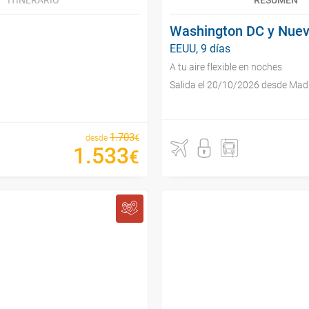
ITINERARIO
RESUMEN
Washington DC y Nuev
EEUU, 9 días
A tu aire flexible en noches
Salida el 20/10/2026 desde Mad
1
.
703
€
desde
1
.
533
€