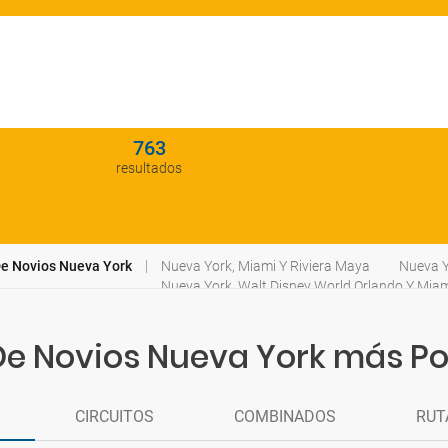
763
resultados
De Novios Nueva York
Nueva York, Miami Y Riviera Maya
Nueva Y
Nueva York, Walt Disney World Orlando Y Mia
De Novios Nueva York más P
CIRCUITOS
COMBINADOS
RUT