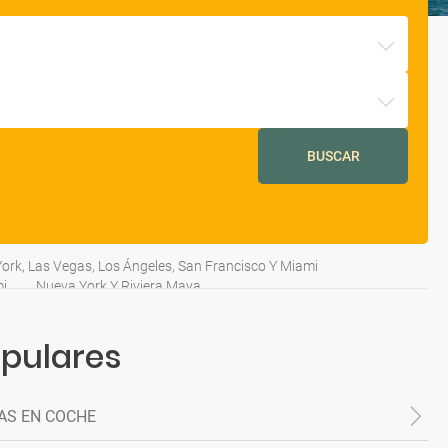
BUSCAR
ork, Las Vegas, Los Ángeles, San Francisco Y Miami
mi
Nueva York Y Riviera Maya
opulares
AS EN COCHE