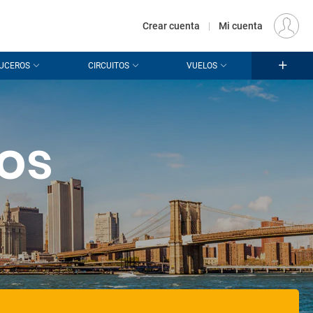
€
Origen
MADRID (MAD)
ES
EUR
Crear cuenta
|
Mi cuenta
UCEROS
CIRCUITOS
VUELOS
ios